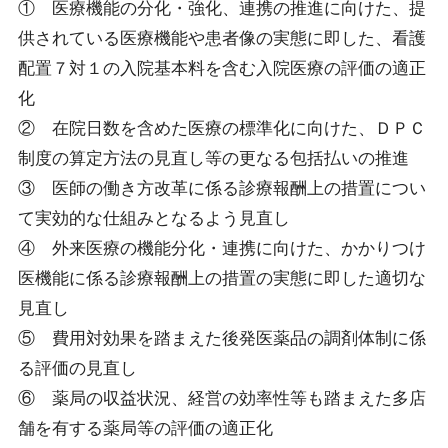
① 医療機能の分化・強化、連携の推進に向けた、提
供されている医療機能や患者像の実態に即した、看護
配置７対１の入院基本料を含む入院医療の評価の適正
化
② 在院日数を含めた医療の標準化に向けた、ＤＰＣ
制度の算定方法の見直し等の更なる包括払いの推進
③ 医師の働き方改革に係る診療報酬上の措置につい
て実効的な仕組みとなるよう見直し
④ 外来医療の機能分化・連携に向けた、かかりつけ
医機能に係る診療報酬上の措置の実態に即した適切な
見直し
⑤ 費用対効果を踏まえた後発医薬品の調剤体制に係
る評価の見直し
⑥ 薬局の収益状況、経営の効率性等も踏まえた多店
舗を有する薬局等の評価の適正化