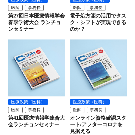
医師
事務長
医師
事務長
第27回日本医療情報学会
電子処方箋の活用でタス
春季学術大会 ランチョ
ク・シフトが実現できる
ンセミナー
のか？
医療政策（医科）
医療政策（医科）
医師
事務長
医師
事務長
第41回医療情報学連合大
オンライン資格確認スタ
会ランチョンセミナー
ート/アフターコロナを
見据える