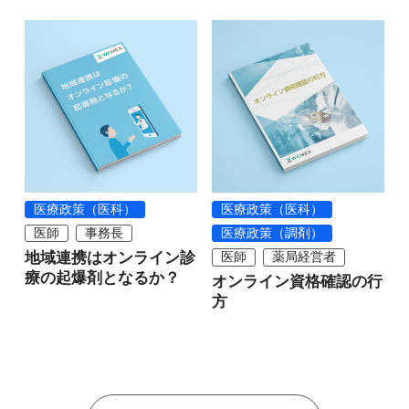
医療政策（医科）
医療政策（医科）
医師
事務長
医療政策（調剤）
地域連携はオンライン診
医師
薬局経営者
療の起爆剤となるか？
オンライン資格確認の行
方