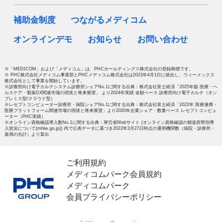
補助金制度
つながるメディコム
オンラインデモ
お知らせ
お問い合わせ
※「MEDICOM」および「メディコム」は、PHCホールディングス株式会社の登録商標です。
※ PHC株式会社メディコム事業部とPHCメディコム株式会社は2023年4月1日に統合し、ウィーメックス
株式会社として事業を開始しています。
※診療所向け電子カルテシステム診療所シェアNo.1に関する出典：株式会社富士経済「2025年版 医療・ヘ
ルスケア・製薬DX関連市場の現状と将来展望」 より2024年実績 金額ベース 診療所向け電子カルテ（オン
プレミス型/クラウド型）
※レセプトコンピューター診療所・病院シェアNo.1に関する出典：株式会社富士経済「2022年 医療連携・
医療プラットフォーム関連市場の現状と将来展望」より2020年企業シェア・数量ベース レセプトコンピュ
ーター（PHC実績）
※オンライン資格確認導入数No.1に関する出典：厚労省Webサイト (オンライン資格確認の都道府県別導
入状況について(mhlw.go.jp)) 内で公表データに基づき2022年3月27日時点の運用機関数（病院・診療所・
薬局の合計）より算出
ご利用規約
メディコムパーク会員規約
メディコムパーク
会員プライバシーポリシー