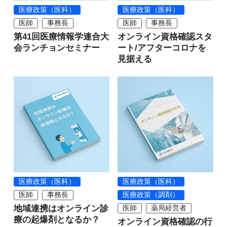
医療政策（医科）
医療政策（医科）
医師
事務長
医師
事務長
第41回医療情報学連合大
オンライン資格確認スタ
会ランチョンセミナー
ート/アフターコロナを
見据える
医療政策（医科）
医療政策（医科）
医師
事務長
医療政策（調剤）
地域連携はオンライン診
医師
薬局経営者
療の起爆剤となるか？
オンライン資格確認の行