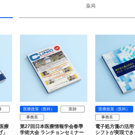
薬局
師
医療政策（医科）
医師
医療政策（医科）
事務長
事務長
「医療
第27回日本医療情報学会春季
電子処方箋の活用
げ」
学術大会 ランチョンセミナー
シフトが実現でき