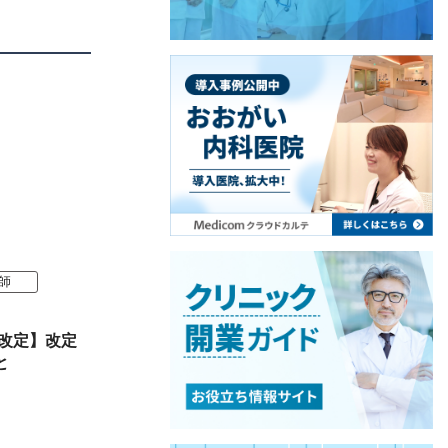
師
酬改定】改定
と