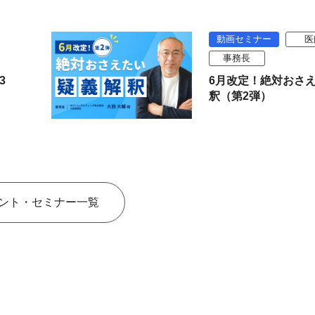
動画セミナー
医
事務長
3
6月改定！絶対おさ
釈（第2弾）
ント・セミナー一覧