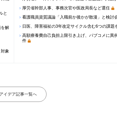
厚労省幹部人事、事務次官や医政局長など選任
ルと
看護職員資質議論「入職前か後かが散漫」と検討
日医、障害福祉の3年改定サイクル含む6つの課題
順を解
高額療養費自己負担上限引き上げ、パブコメに異例の
件
・対象
アイデア記事一覧へ