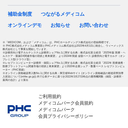
補助金制度
つながるメディコム
オンラインデモ
お知らせ
お問い合わせ
※「MEDICOM」および「メディコム」は、PHCホールディングス株式会社の登録商標です。
※ PHC株式会社メディコム事業部とPHCメディコム株式会社は2023年4月1日に統合し、ウィーメックス
株式会社として事業を開始しています。
※診療所向け電子カルテシステム診療所シェアNo.1に関する出典：株式会社富士経済「2025年版 医療・ヘ
ルスケア・製薬DX関連市場の現状と将来展望」 より2024年実績 金額ベース 診療所向け電子カルテ（オン
プレミス型/クラウド型）
※レセプトコンピューター診療所・病院シェアNo.1に関する出典：株式会社富士経済「2022年 医療連携・
医療プラットフォーム関連市場の現状と将来展望」より2020年企業シェア・数量ベース レセプトコンピュ
ーター（PHC実績）
※オンライン資格確認導入数No.1に関する出典：厚労省Webサイト (オンライン資格確認の都道府県別導
入状況について(mhlw.go.jp)) 内で公表データに基づき2022年3月27日時点の運用機関数（病院・診療所・
薬局の合計）より算出
ご利用規約
メディコムパーク会員規約
メディコムパーク
会員プライバシーポリシー