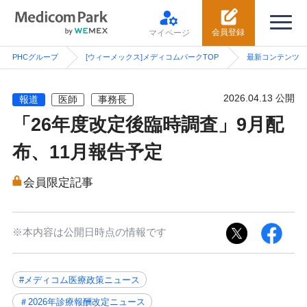
会員登録
マイページ
PHCグループ
[ウィーメックス]メディコムパークTOP
最新コンテンツ
2026.04.13 公開
報道
医師
事務長
「26年度改定後臨時調査」9月配
布、11月報告予定
会員限定記事
※本内容は公開日時点の情報です
#メディコム医療政策ニュース
＃2026年診療報酬改定ニュース