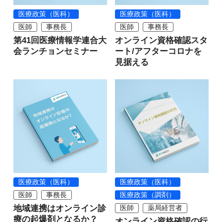
医療政策（医科）
医療政策（医科）
医師
事務長
医師
事務長
第41回医療情報学連合大
オンライン資格確認スタ
会ランチョンセミナー
ート/アフターコロナを
見据える
医療政策（医科）
医療政策（医科）
医師
事務長
医療政策（調剤）
地域連携はオンライン診
医師
薬局経営者
療の起爆剤となるか？
オンライン資格確認の行