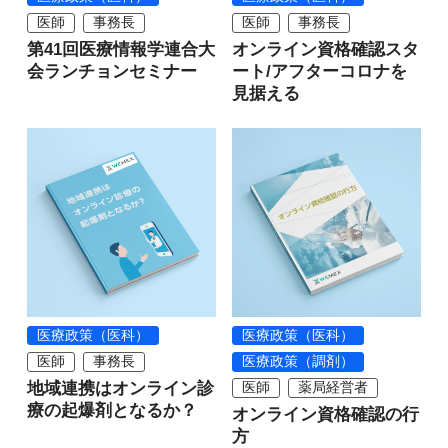
医師
事務長
医師
事務長
第41回医療情報学連合大
オンライン資格確認スタ
会ランチョンセミナー
ート/アフターコロナを
見据える
医療政策（医科）
医療政策（医科）
医師
事務長
医療政策（調剤）
地域連携はオンライン診
医師
薬局経営者
療の起爆剤となるか？
オンライン資格確認の行
方