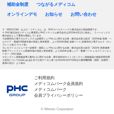
補助金制度
つながるメディコム
オンラインデモ
お知らせ
お問い合わせ
※「MEDICOM」および「メディコム」は、PHCホールディングス株式会社の登録商標です。
※ PHC株式会社メディコム事業部とPHCメディコム株式会社は2023年4月1日に統合し、ウィーメックス
株式会社として事業を開始しています。
※診療所向け電子カルテシステム診療所シェアNo.1に関する出典：株式会社富士経済「2025年版 医療・ヘ
ルスケア・製薬DX関連市場の現状と将来展望」 より2024年実績 金額ベース 診療所向け電子カルテ（オン
プレミス型/クラウド型）
※レセプトコンピューター診療所・病院シェアNo.1に関する出典：株式会社富士経済「2022年 医療連携・
医療プラットフォーム関連市場の現状と将来展望」より2020年企業シェア・数量ベース レセプトコンピュ
ーター（PHC実績）
※オンライン資格確認導入数No.1に関する出典：厚労省Webサイト (オンライン資格確認の都道府県別導
入状況について(mhlw.go.jp)) 内で公表データに基づき2022年3月27日時点の運用機関数（病院・診療所・
薬局の合計）より算出
ご利用規約
メディコムパーク会員規約
メディコムパーク
会員プライバシーポリシー
© Wemex Corporation