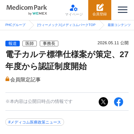
会員登録
マイページ
PHCグループ
[ウィーメックス]メディコムパークTOP
最新コンテンツ
2026.05.11 公開
報道
医師
事務長
電子カルテ標準仕様案が策定、27
年度から認証制度開始
会員限定記事
※本内容は公開日時点の情報です
#メディコム医療政策ニュース