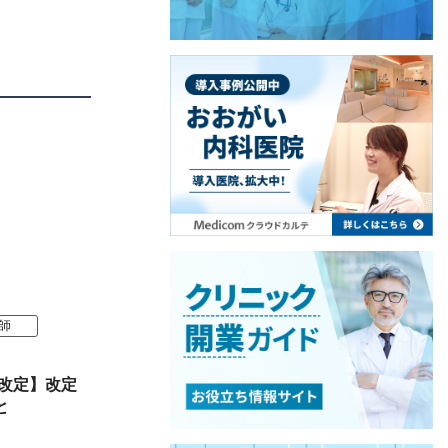
師
酬改定】改定
と