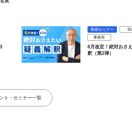
る実
動画セミナー
医
事務長
3
6月改定！絶対おさ
釈（第2弾）
ント・セミナー一覧