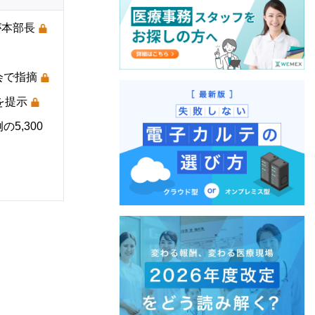
が本部長
会で指摘
を提示
5,300