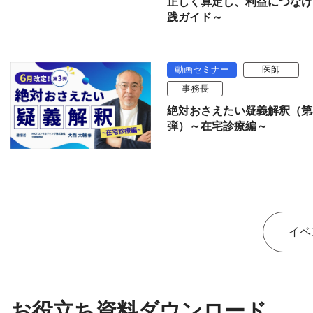
正しく算定し、利益につなげ
践ガイド～
動画セミナー
医師
事務長
絶対おさえたい疑義解釈（第
弾）～在宅診療編～
イベ
お役立ち資料ダウンロード