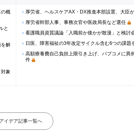
算の概
厚労省、ヘルスケアAX・DX推進本部設置、大臣
厚労省幹部人事、事務次官や医政局長など選任
ルと
看護職員資質議論「入職前か後かが散漫」と検討
日医、障害福祉の3年改定サイクル含む6つの課題
順を解
高額療養費自己負担上限引き上げ、パブコメに異例の
件
・対象
アイデア記事一覧へ