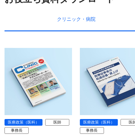
クリニック・
病院
医療政策（医科）
医師
医療政策（医科）
医
事務長
事務長