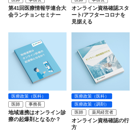
第41回医療情報学連合大
オンライン資格確認スタ
会ランチョンセミナー
ート/アフターコロナを
見据える
医療政策（医科）
医療政策（医科）
医師
事務長
医療政策（調剤）
地域連携はオンライン診
医師
薬局経営者
療の起爆剤となるか？
オンライン資格確認の行
方