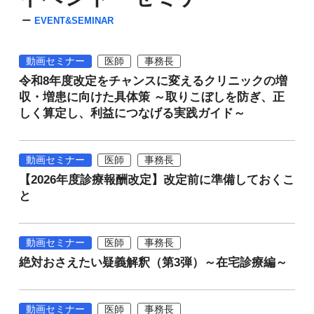
EVENT&SEMINAR
動画セミナー
医師
事務長
令和8年度改定をチャンスに変えるクリニックの増
収・増患に向けた具体策 ～取りこぼしを防ぎ、正
しく算定し、利益につなげる実践ガイド～
動画セミナー
医師
事務長
【2026年度診療報酬改定】改定前に準備しておくこ
と
動画セミナー
医師
事務長
絶対おさえたい疑義解釈（第3弾）～在宅診療編～
動画セミナー
医師
事務長