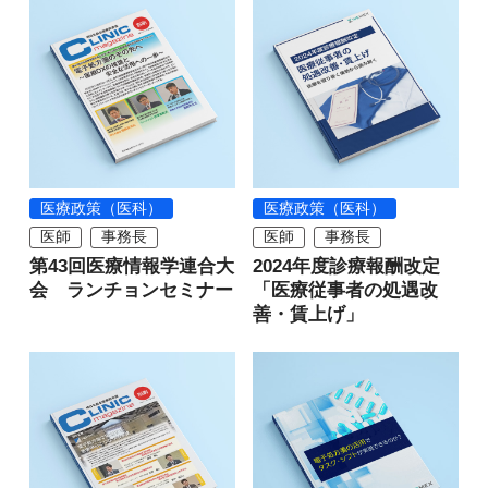
医療政策（医科）
医療政策（医科）
医師
事務長
医師
事務長
第43回医療情報学連合大
2024年度診療報酬改定
会 ランチョンセミナー
「医療従事者の処遇改
善・賃上げ」