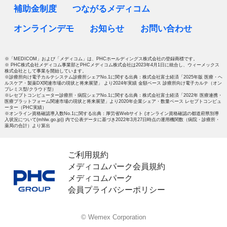
補助金制度
つながるメディコム
オンラインデモ
お知らせ
お問い合わせ
※「MEDICOM」および「メディコム」は、PHCホールディングス株式会社の登録商標です。
※ PHC株式会社メディコム事業部とPHCメディコム株式会社は2023年4月1日に統合し、ウィーメックス
株式会社として事業を開始しています。
※診療所向け電子カルテシステム診療所シェアNo.1に関する出典：株式会社富士経済「2025年版 医療・ヘ
ルスケア・製薬DX関連市場の現状と将来展望」 より2024年実績 金額ベース 診療所向け電子カルテ（オン
プレミス型/クラウド型）
※レセプトコンピューター診療所・病院シェアNo.1に関する出典：株式会社富士経済「2022年 医療連携・
医療プラットフォーム関連市場の現状と将来展望」より2020年企業シェア・数量ベース レセプトコンピュ
ーター（PHC実績）
※オンライン資格確認導入数No.1に関する出典：厚労省Webサイト (オンライン資格確認の都道府県別導
入状況について(mhlw.go.jp)) 内で公表データに基づき2022年3月27日時点の運用機関数（病院・診療所・
薬局の合計）より算出
ご利用規約
メディコムパーク会員規約
メディコムパーク
会員プライバシーポリシー
© Wemex Corporation