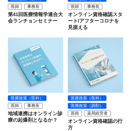
医師
事務長
医師
事務長
第41回医療情報学連合大
オンライン資格確認スタ
会ランチョンセミナー
ート/アフターコロナを
見据える
医療政策（医科）
医療政策（医科）
医師
事務長
医療政策（調剤）
地域連携はオンライン診
医師
薬局経営者
療の起爆剤となるか？
オンライン資格確認の行
方