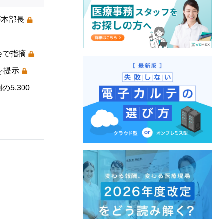
が本部長
会で指摘
を提示
5,300