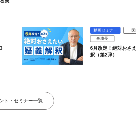
る実
動画セミナー
医
事務長
3
6月改定！絶対おさ
釈（第2弾）
ント・セミナー一覧