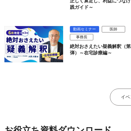
正しく算定し、利益につなげ
践ガイド～
動画セミナー
医師
事務長
絶対おさえたい疑義解釈（第
弾）～在宅診療編～
イベ
お役立ち資料ダウンロード