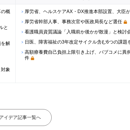
算の概
厚労省、ヘルスケアAX・DX推進本部設置、大臣
厚労省幹部人事、事務次官や医政局長など選任
ルと
看護職員資質議論「入職前か後かが散漫」と検討
日医、障害福祉の3年改定サイクル含む6つの課題
順を解
高額療養費自己負担上限引き上げ、パブコメに異例の
件
・対象
アイデア記事一覧へ