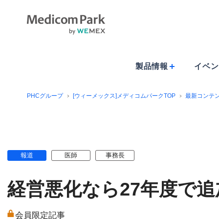
製品情報
イベン
PHCグループ
[ウィーメックス]メディコムパークTOP
最新コンテ
報道
医師
事務長
経営悪化なら27年度で
会員限定記事