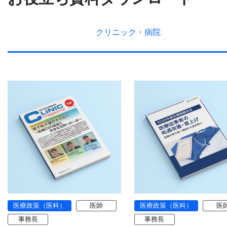
クリニック・
病院
医療政策（医科）
医師
医療政策（医科）
医
事務長
事務長