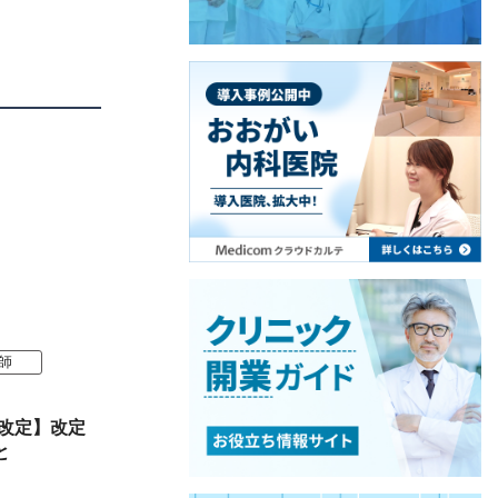
師
酬改定】改定
と