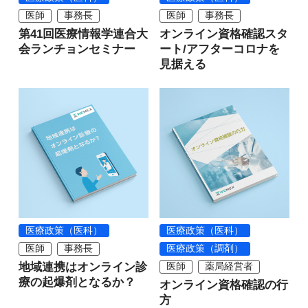
医師
事務長
医師
事務長
第41回医療情報学連合大
オンライン資格確認スタ
会ランチョンセミナー
ート/アフターコロナを
見据える
医療政策（医科）
医療政策（医科）
医師
事務長
医療政策（調剤）
地域連携はオンライン診
医師
薬局経営者
療の起爆剤となるか？
オンライン資格確認の行
方