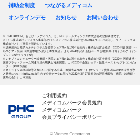
補助金制度
つながるメディコム
オンラインデモ
お知らせ
お問い合わせ
※「MEDICOM」および「メディコム」は、PHCホールディングス株式会社の登録商標です。
※ PHC株式会社メディコム事業部とPHCメディコム株式会社は2023年4月1日に統合し、ウィーメックス
株式会社として事業を開始しています。
※診療所向け電子カルテシステム診療所シェアNo.1に関する出典：株式会社富士経済「2025年版 医療・ヘ
ルスケア・製薬DX関連市場の現状と将来展望」 より2024年実績 金額ベース 診療所向け電子カルテ（オン
プレミス型/クラウド型）
※レセプトコンピューター診療所・病院シェアNo.1に関する出典：株式会社富士経済「2022年 医療連携・
医療プラットフォーム関連市場の現状と将来展望」より2020年企業シェア・数量ベース レセプトコンピュ
ーター（PHC実績）
※オンライン資格確認導入数No.1に関する出典：厚労省Webサイト (オンライン資格確認の都道府県別導
入状況について(mhlw.go.jp)) 内で公表データに基づき2022年3月27日時点の運用機関数（病院・診療所・
薬局の合計）より算出
ご利用規約
メディコムパーク会員規約
メディコムパーク
会員プライバシーポリシー
© Wemex Corporation