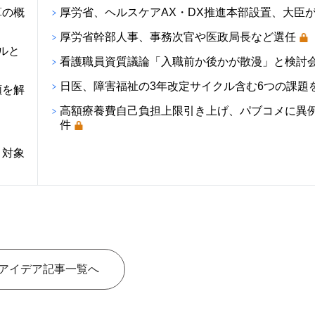
算の概
厚労省、ヘルスケアAX・DX推進本部設置、大臣
厚労省幹部人事、事務次官や医政局長など選任
ルと
看護職員資質議論「入職前か後かが散漫」と検討
日医、障害福祉の3年改定サイクル含む6つの課題
順を解
高額療養費自己負担上限引き上げ、パブコメに異例の
件
・対象
アイデア記事一覧へ