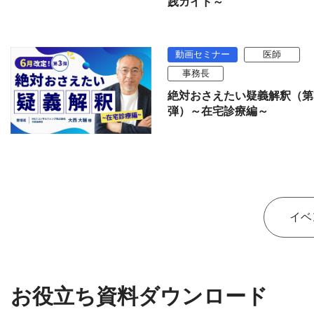
践ガイド～
動画セミナー
医師
事務長
絶対おさえたい疑義解釈（第
弾）～在宅診療編～
イベ
お役立ち資料ダウンロード