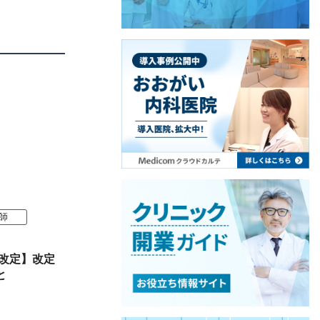
師
酬改定】改定
と