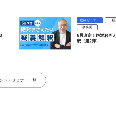
動画セミナー
医
事務長
3
6月改定！絶対おさ
釈（第2弾）
ント・セミナー一覧