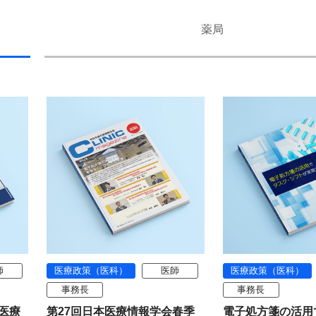
薬局
師
医療政策（医科）
医師
医療政策（医科）
事務長
事務長
「医療
第27回日本医療情報学会春季
電子処方箋の活用