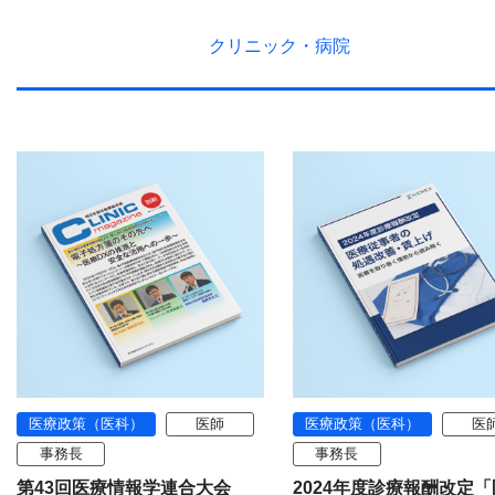
クリニック・
病院
医療政策（医科）
医師
医療政策（医科）
医
事務長
事務長
第43回医療情報学連合大会
2024年度診療報酬改定