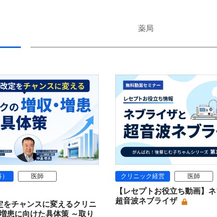
薬局
科）
医師
クリニック経営
医師
【レセプトお役立ち動画】ネ
超音波ネブライザ
定をチャンスに変えるクリニ
増患に向けた具体策 ～取り