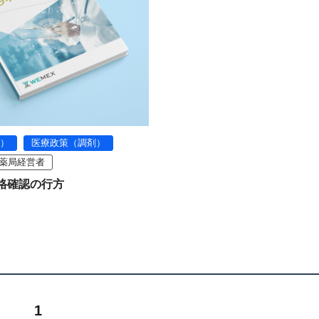
）
医療政策（調剤）
薬局経営者
格確認の行方
1