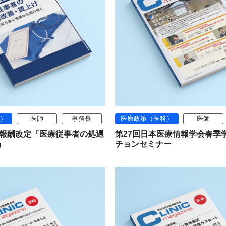
）
医師
事務長
医療政策（医科）
医師
診療報酬改定「医療従事者の処遇
第27回日本医療情報学会春季
」
チョンセミナー