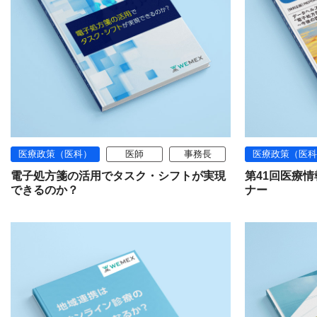
医療政策（医科）
医師
事務長
医療政策（医科
電子処方箋の活用でタスク・シフトが実現
第41回医療
できるのか？
ナー