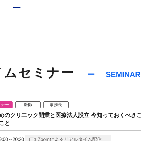
イムセミナー
SEMINAR
ミナー
医師
事務長
めのクリ二ック開業と医療法人設立 今知っておくべき
こと
9:00～20:20
Zoomによるリアルタイム配信