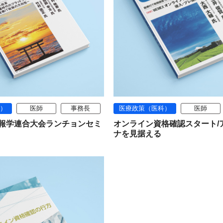
）
医師
事務長
医療政策（医科）
医師
情報学連合大会ランチョンセミ
オンライン資格確認スタート/
ナを見据える