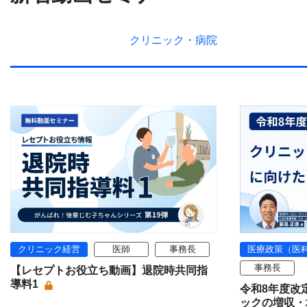
クリニック・
病院
クリニック経営
医師
事務長
医療政策（医
事務長
【レセプトお役立ち動画】退院時共同指
導料1
令和8年度改
ックの増収・