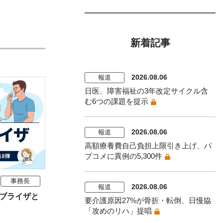
新着記事
2026.08.06
報道
日医、障害福祉の3年改定サイクル含
む6つの課題を提示
2026.08.06
報道
高額療養費自己負担上限引き上げ、パ
ブコメに異例の5,300件
事務長
2026.08.06
報道
ブライザと
要介護原因27%が骨折・転倒、日慢協
「攻めのリハ」提唱