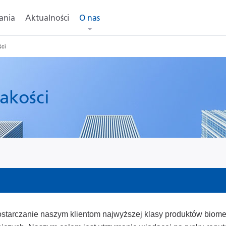
ania
Aktualności
O nas
ści
akości
starczanie naszym klientom najwyższej klasy produktów biom