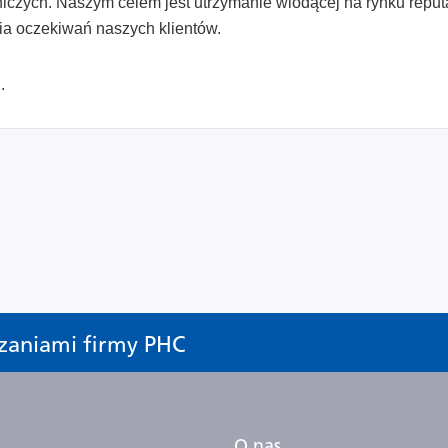
iczych. Naszym celem jest utrzymanie wiodącej na rynku reputa
ia oczekiwań naszych klientów.
i
.
zaniami firmy PHC
O nas