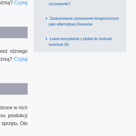
różnią?
Czytaj
szczepionki?
Zastosowanie zamrażarek kriogenicznych
jako alternatywa Dewarów
Łatwe korzystanie z płytek do hodowli
komórek 3D
nież różnego
różnią?
Czytaj
adzone w nich
su produkcji
sprzętu. Oto