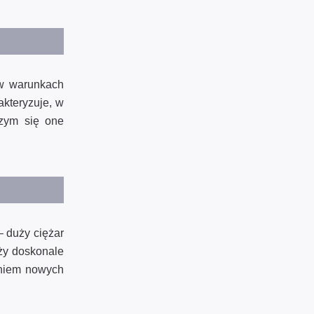
 w warunkach
akteryzuje, w
Czym się one
– duży ciężar
ży doskonale
aniem nowych