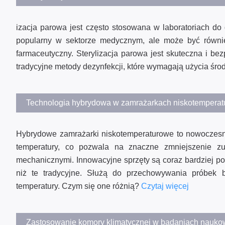
izacja parowa jest często stosowana w laboratoriach do d
popularny w sektorze medycznym, ale może być równie
farmaceutyczny. Sterylizacja parowa jest skuteczna i bezp
tradycyjne metody dezynfekcji, które wymagają użycia śr
Technologia hybrydowa w zamrażarkach niskotempera
Hybrydowe zamrażarki niskotemperaturowe to nowoczesne 
temperatury, co pozwala na znaczne zmniejszenie zu
mechanicznymi. Innowacyjne sprzęty są coraz bardziej pop
niż te tradycyjne. Służą do przechowywania próbek b
temperatury. Czym się one różnią?
Czytaj więcej
Zastosowanie komory klimatycznej w badaniach naukow