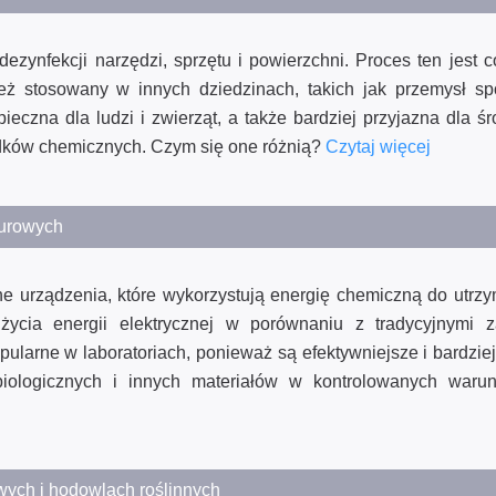
ezynfekcji narzędzi, sprzętu i powierzchni. Proces ten jest c
ż stosowany w innych dziedzinach, takich jak przemysł s
ieczna dla ludzi i zwierząt, a także bardziej przyjazna dla ś
odków chemicznych. Czym się one różnią?
Czytaj więcej
turowych
urządzenia, które wykorzystują energię chemiczną do utrzym
życia energii elektrycznej w porównaniu z tradycyjnymi 
ularne w laboratoriach, ponieważ są efektywniejsze i bardzie
iologicznych i innych materiałów w kontrolowanych warun
ych i hodowlach roślinnych