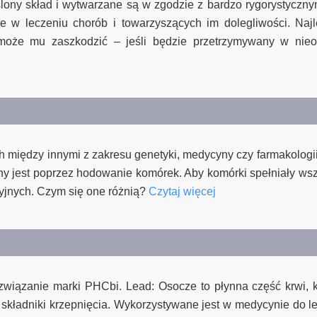
ślony skład i wytwarzane są w zgodzie z bardzo rygorystyczn
 w leczeniu chorób i towarzyszących im dolegliwości. Naj
oże mu zaszkodzić – jeśli będzie przetrzymywany w nieo
h między innymi z zakresu genetyki, medycyny czy farmakologi
any jest poprzez hodowanie komórek. Aby komórki spełniały ws
ryjnych. Czym się one różnią?
Czytaj więcej
iązanie marki PHCbi. Lead: Osocze to płynna część krwi, k
 składniki krzepnięcia. Wykorzystywane jest w medycynie do l