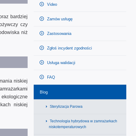
Video
oraz bardziej
Zamów usługę
pożywczy czy
rodowiska niż
Zastosowania
Zgłoś incydent zgodności
Usługa walidacji
FAQ
ania niskiej
zamrażarkami
Blog
j ekologiczne
kach niskiej
Sterylizacja Parowa
Technologia hybrydowa w zamrażarkach
niskotemperaturowych