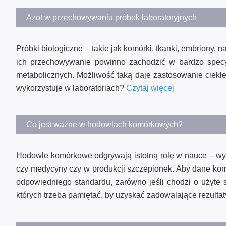
Azot w przechowywaniu próbek laboratoryjnych
Próbki biologiczne – takie jak komórki, tkanki, embriony, n
ich przechowywanie powinno zachodzić w bardzo specy
metabolicznych. Możliwość taką daje zastosowanie ciekł
wykorzystuje w laboratoriach?
Czytaj więcej
Co jest ważne w hodowlach komórkowych?
Hodowle komórkowe odgrywają istotną rolę w nauce – wyko
czy medycyny czy w produkcji szczepionek. Aby dane ko
odpowiedniego standardu, zarówno jeśli chodzi o użyte s
których trzeba pamiętać, by uzyskać zadowalające rezulta