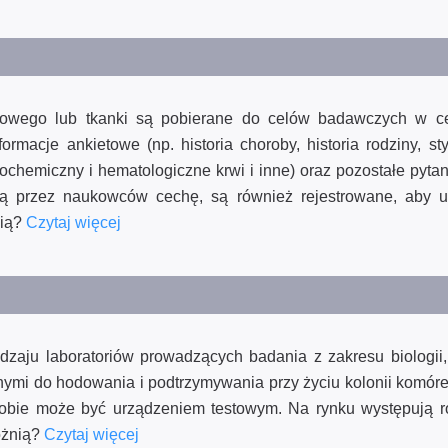
ojowego lub tkanki są pobierane do celów badawczych w c
macje ankietowe (np. historia choroby, historia rodziny, styl
biochemiczny i hematologiczne krwi i inne) oraz pozostałe pyta
ą przez naukowców cechę, są również rejestrowane, aby u
nią?
Czytaj więcej
zaju laboratoriów prowadzących badania z zakresu biologii, 
nymi do hodowania i podtrzymywania przy życiu kolonii komóre
obie może być urządzeniem testowym. Na rynku występują r
óżnią?
Czytaj więcej