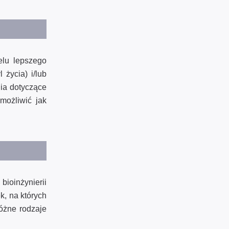
elu lepszego
 życia) i/lub
nia dotyczące
możliwić jak
bioinżynierii
k, na których
óżne rodzaje