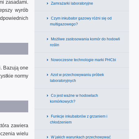
ymi zasadami.
Zamrażarki laboratoryjne
lepszy wyrób
dpowiednich
Czym inkubator gazowy różni się od
multigazowego?
Możliwe zastosowania komór do hodowli
roślin
Nowoczesne technologie marki PHCbi
i. Bazują one
Azot w przechowywaniu próbek
zystkie normy
laboratoryjnych
Co jest ważne w hodowlach
komórkowych?
Funkcje inkubatorów z grzaniem i
chłodzeniem
tóra zawiera
eczenia wielu
W jakich warunkach przechowywać