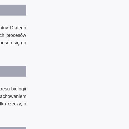
atny. Dlatego
ich procesów
sposób się go
resu biologii
 zachowaniem
lka rzeczy, o