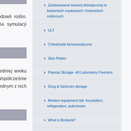
Zastosowanie komory klimatycznej w
badaniach naukowych i hodowlach
owli roślin.
roślinnych
ia symulacji
ULT
Chłodziarki farmaceutyczne
Sbio Plates
redniej wieku
Plasma Storage -40 Laboratory Freezers
Współcześnie
Jednym z nich
Drug & Vanicces storage
Modern equipment lab: Incubators,
refrigerators, autoclaves
What is Biobank?