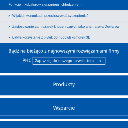
Funkcje inkubatorów z grzaniem i chłodzeniem
W jakich warunkach przechowywać szczepionki?
Zastosowanie zamrażarek kriogenicznych jako alternatywa Dewarów
Łatwe korzystanie z płytek do hodowli komórek 3D
Bądź na bieżąco z najnowszymi rozwiązaniami firmy
PHC
Zapisz się do naszego newslettera
>
Produkty
Wsparcie