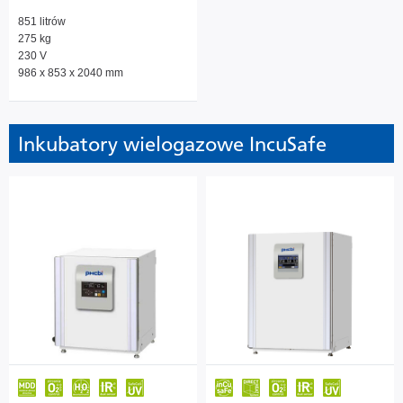
851 litrów
275 kg
230 V
986 x 853 x 2040 mm
Inkubatory wielogazowe IncuSafe