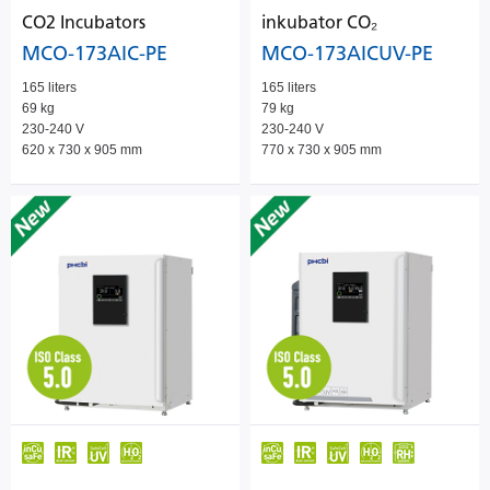
CO2 Incubators
inkubator CO₂
MCO-173AIC-PE
MCO-173AICUV-PE
165 liters
165 liters
69 kg
79 kg
230-240 V
230-240 V
620 x 730 x 905 mm
770 x 730 x 905 mm