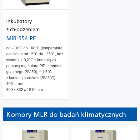
Inkubatory
z chłodzeniem
MIR-554-PE
od –10°C do +60°C (temperatura
otoczenia od +5°C do +35°C, bez
wsadu), ± 0,2°C z kontrolą za
pomocą regulatora PID elementu
grzejnego (SV 50), ± 1,5°C
z kontrolą sprężarki (SV 5°C)
406 litrów
800 x 832 x 1810 mm
Komory MLR do badań klimatycznych