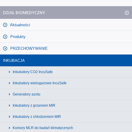
DZIAŁ BIOMEDYCZNY
Aktualności
Produkty
PRZECHOWYWANIE
INKUBACJA
Inkubatory CO2 IncuSafe
Inkubatory wielogazowe IncuSafe
Generatory azotu
Inkubatory z grzaniem MIR
Inkubatory z chłodzeniem MIR
Komory MLR do badań klimatycznych