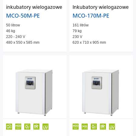
inkubatory wielogazowe
Inkubatory wielogazowe
MCO-50M-PE
MCO-170M-PE
50 litrow
161 litrów
46 kg
79 kg
220 - 240 V
230 V
480 x 550 x 585 mm
620 x 710 x 905 mm