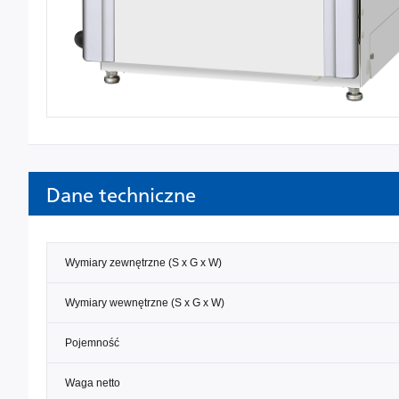
Dane techniczne
Wymiary zewnętrzne (S x G x W)
Wymiary wewnętrzne (S x G x W)
Pojemność
Waga netto