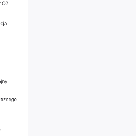
y O2
pcja
jny
etrznego
)