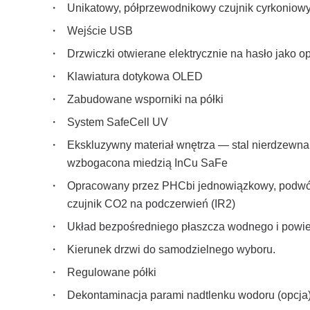
Unikatowy, półprzewodnikowy czujnik cyrkoniow
Wejście USB
Drzwiczki otwierane elektrycznie na hasło jako o
Klawiatura dotykowa OLED
Zabudowane wsporniki na półki
System SafeCell UV
Ekskluzywny materiał wnętrza — stal nierdzewna
wzbogacona miedzią InCu SaFe
Opracowany przez PHCbi jednowiązkowy, podwó
czujnik CO2 na podczerwień (IR2)
Układ bezpośredniego płaszcza wodnego i powi
Kierunek drzwi do samodzielnego wyboru.
Regulowane półki
Dekontaminacja parami nadtlenku wodoru (opcja