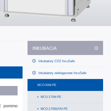
INKUBACJA
Inkubatory CO2 IncuSafe
Inkubatory wielogazowe IncuSafe
MCO-50M-PE
MCO-170M-PE
ść pomimo
MCO-170MUVH-PE