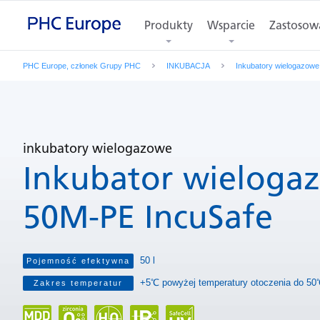
Funkcje
Zdjęcia produktów
Produkty
Wsparcie
Specyfikacja
Zastosow
W
PHC Europe, członek Grupy PHC
INKUBACJA
Inkubatory wielogazowe
inkubatory wielogazowe
Inkubator wielog
50M-PE IncuSafe
50 l
Pojemność efektywna
+5℃ powyżej temperatury otoczenia do 5
Zakres temperatur