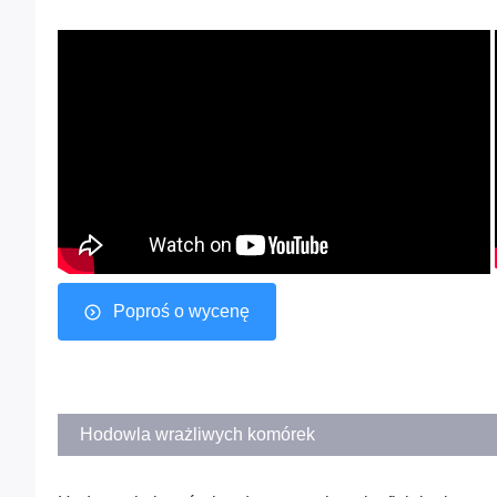
Poproś o wycenę
Hodowla wrażliwych komórek