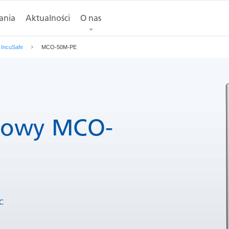
ania
ymiary
Aktualności
Poproś o wycenę
O nas
Pobierz
 IncuSafe
MCO-50M-PE
azowy MCO-
0℃