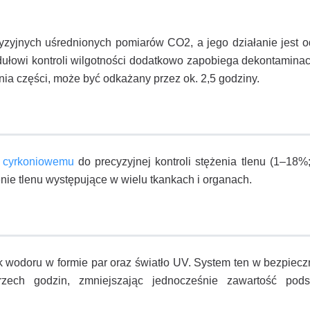
zyjnych uśrednionych pomiarów CO2, a jego działanie jest 
dułowi kontroli wilgotności dodatkowo zapobiega dekontaminac
a części, może być odkażany przez ok. 2,5 godziny.
i cyrkoniowemu
do precyzyjnej kontroli stężenia tlenu (1–18
ie tlenu występujące w wielu tkankach i organach.
k wodoru w formie par oraz światło UV. System ten w bezpiec
rzech godzin, zmniejszając jednocześnie zawartość pod