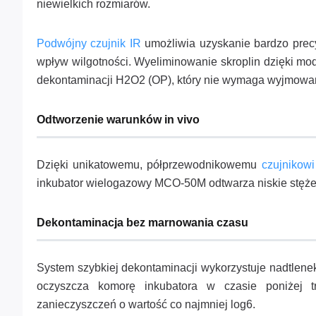
niewielkich rozmiarów.
Podwójny czujnik IR
umożliwia uzyskanie bardzo precy
wpływ wilgotności. Wyeliminowanie skroplin dzięki mo
dekontaminacji H2O2 (OP), który nie wymaga wyjmowani
Odtworzenie warunków in vivo
Dzięki unikatowemu, półprzewodnikowemu
czujnikow
inkubator wielogazowy MCO-50M odtwarza niskie stężen
Dekontaminacja bez marnowania czasu
System szybkiej dekontaminacji wykorzystuje nadtlene
oczyszcza komorę inkubatora w czasie poniżej t
zanieczyszczeń o wartość co najmniej log6.