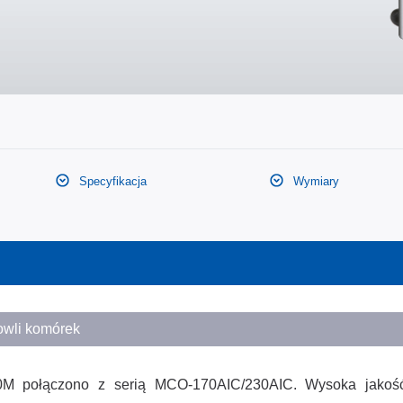
Specyfikacja
Wymiary
owli komórek
50M połączono z serią MCO-170AIC/230AIC. Wysoka jako