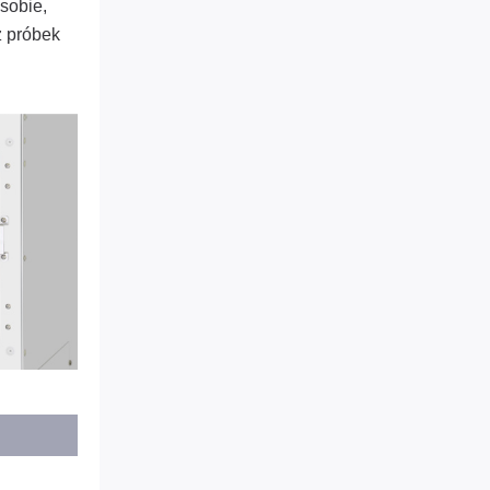
sobie,
z próbek