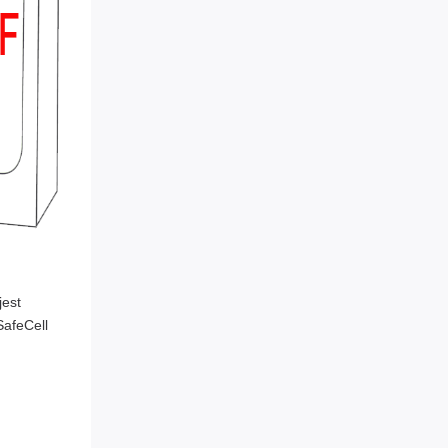
jest
SafeCell