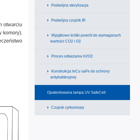
Podwójna sterylizacja
Podwójny czujnik IR
m otwarciu
y komory).
Wyjątkowo krótki powrót do wymaganych
eczeństwo
wartości CO2 i O2
Proces odkażania H2O2
Konstrukcja InCu saFe do ochrony
antybakteryjnej
Opatentowana lampa UV SafeCell
Czujnik cyrkoniowy