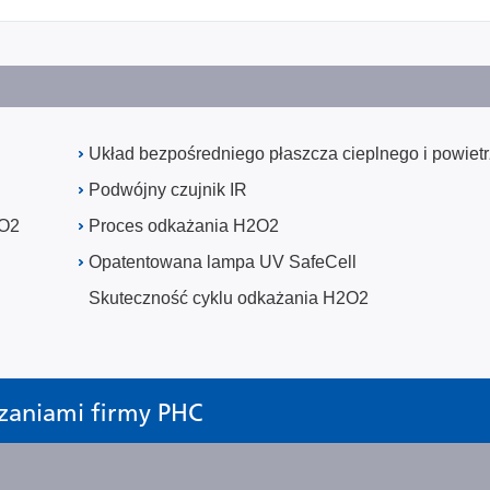
Układ bezpośredniego płaszcza cieplnego i powiet
Podwójny czujnik IR
 O2
Proces odkażania H2O2
Opatentowana lampa UV SafeCell
Skuteczność cyklu odkażania H2O2
zaniami firmy PHC