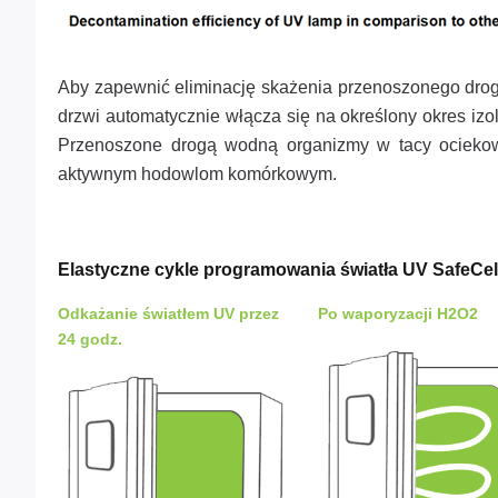
Aby zapewnić eliminację skażenia przenoszonego drog
drzwi automatycznie włącza się na określony okres i
Przenoszone drogą wodną organizmy w tacy ociekow
aktywnym hodowlom komórkowym.
Elastyczne cykle programowania światła UV SafeCe
Odkażanie światłem UV przez
Po waporyzacji H2O2
24 godz.