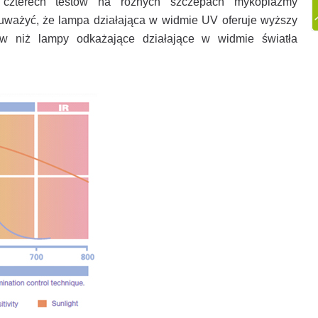
 czterech testów na różnych szczepach mykoplazmy
uważyć, że lampa działająca w widmie UV oferuje wyższy
w niż lampy odkażające działające w widmie światła