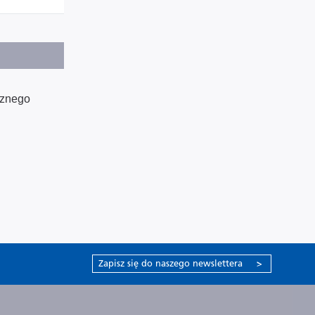
rznego
Zapisz się do naszego newslettera
>