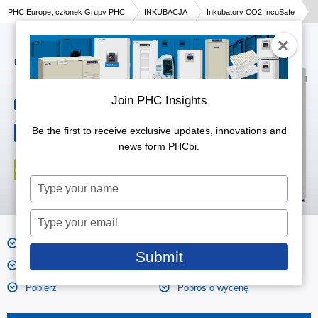
PHC Europe, członek Grupy PHC
INKUBACJA
Inkubatory CO2 IncuSafe
inkubator CO₂
MCO-173AICUV-PE
Join PHC Insights
165
Pojemność użytkowa
litres
Zakres regulacji CO₂ i
Be the first to receive exclusive updates, innovations and
0 to 20,
odchylenia (wahania)
news form PHCbi.
±0.15
Type
your
name
Type
your
Funkcje
Zdjęcia produktów
email
Submit
Wymiary
Specyfikacja
Pobierz
Poproś o wycenę