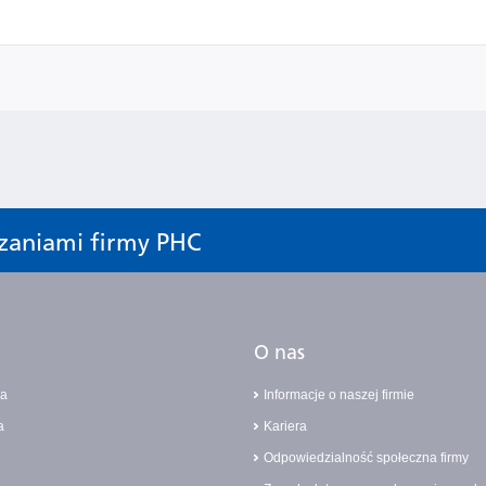
zaniami firmy PHC
O nas
ja
Informacje o naszej firmie
a
Kariera
Odpowiedzialność społeczna firmy