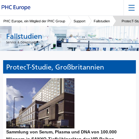
PHC Europe, ein Mitglied der PHC Group
Support
Fallstudien
ProtecT-Stu
Fallstudien
Service & Downloads
ProtecT-Studie, Großbritannien
Sammlung von Serum, Plasma und DNA von 100.000