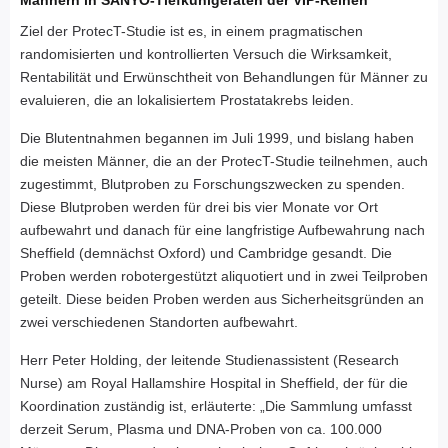
Männern in SANYO-Tiefkühlgeräten der VIP-Reihen
Ziel der ProtecT-Studie ist es, in einem pragmatischen
randomisierten und kontrollierten Versuch die Wirksamkeit,
Rentabilität und Erwünschtheit von Behandlungen für Männer zu
evaluieren, die an lokalisiertem Prostatakrebs leiden.
Die Blutentnahmen begannen im Juli 1999, und bislang haben
die meisten Männer, die an der ProtecT-Studie teilnehmen, auch
zugestimmt, Blutproben zu Forschungszwecken zu spenden.
Diese Blutproben werden für drei bis vier Monate vor Ort
aufbewahrt und danach für eine langfristige Aufbewahrung nach
Sheffield (demnächst Oxford) und Cambridge gesandt. Die
Proben werden robotergestützt aliquotiert und in zwei Teilproben
geteilt. Diese beiden Proben werden aus Sicherheitsgründen an
zwei verschiedenen Standorten aufbewahrt.
Herr Peter Holding, der leitende Studienassistent (Research
Nurse) am Royal Hallamshire Hospital in Sheffield, der für die
Koordination zuständig ist, erläuterte: „Die Sammlung umfasst
derzeit Serum, Plasma und DNA-Proben von ca. 100.000