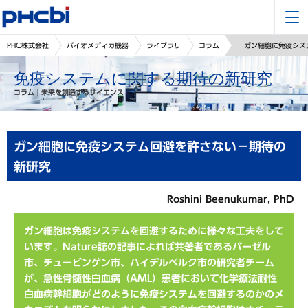
PHC株式会社
バイオメディカ機器
ライブラリ
コラム
ガン細胞に免疫シス
免疫システムに関する期待の新研究
コラム｜未来を創造するサイエンス
ガン細胞に免疫システム回避を許さない－期待の
新研究
Roshini Beenukumar, PhD
ガン細胞は免疫システムを回避するために様々な工夫をして
います。Nature誌の記事によれば共著者であるバーゼル
市、チュービンゲン市、ハイデルベルク市の研究者チーム
が、急性骨髄性白血病（AML）患者において化学療法耐性
白血病幹細胞がどのように免疫システムを回避するのかのメ