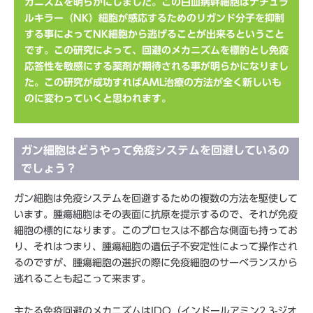
カニズムを明らかにしました。この白血病幹細胞はナチュラ
ルキラー（NK）細胞が感応するためのリガンド分子を抑制
する事によってNK細胞から逃げることが出来るということ
です。この研究によって、回避のメカニズムを標的とし免疫
応答性を敏感にする薬剤が期待される事が明らかになりまし
た。この研究が成功すればAML治療の方法が全く新しいも
のに変わっていくと思われます。
ガン細胞はどうやって免疫システムを回避しているの
でしょう？
ガン細胞は免疫システムを回避するための複数の方法を駆使して
います。腫瘍細胞はその表面に抗原を提示するので、それが免疫
細胞の標的になります。このプロセスは不都合な側面も持ってお
り、それはつまり、腫瘍細胞の遺伝子不安定性によって操作され
るのですが、腫瘍細胞の選択の際に免疫細胞のサーベランスから
逃れることも起こって来ます。
主たる免疫回避のメカニズムはIDO（インドールアミン2,3-ジオ