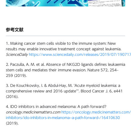
参考文献
1. Making cancer stem cells visible to the immune system: New
results may enable innovative treatment concept against leukemia.
ScienceDaily
https://www.sciencedaily.com/releases/2019/07/1907
2. Paczulla, A. M. et al. Absence of NKG2D ligands defines leukaemia
stem cells and mediates their immune evasion. Nature 572, 254–
259 (2019).
3. De Kouchkovsky, I. & Abdul-Hay, M. ‘Acute myeloid leukemia: a
comprehensive review and 2016 update’’’. Blood Cancer J. 6, e441
(2016).
4. IDO inhibitors in advanced melanoma: A path forward?
oncology.medicinematters.com
https://oncology.medicinematters.com
inhibitors/ido-inhibitors-in-melanoma--a-path-forward-/16410630
(2019).