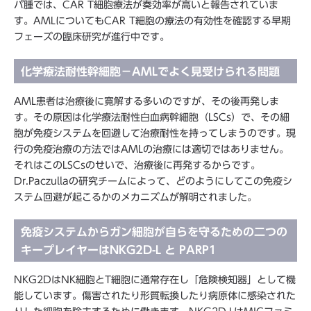
パ腫では、CAR T細胞療法が奏効率が高いと報告されていま
す。AMLについてもCAR T細胞の療法の有効性を確認する早期
フェーズの臨床研究が進行中です。
化学療法耐性幹細胞－AMLでよく見受けられる問題
AML患者は治療後に寛解する多いのですが、その後再発しま
す。その原因は化学療法耐性白血病幹細胞（LSCs）で、その細
胞が免疫システムを回避して治療耐性を持ってしまうのです。現
行の免疫治療の方法ではAMLの治療には適切ではありません。
それはこのLSCsのせいで、治療後に再発するからです。
Dr.Paczullaの研究チームによって、どのようにしてこの免疫シ
ステム回避が起こるかのメカニズムが解明されました。
免疫システムからガン細胞が自らを守るための二つの
キープレイヤーはNKG2D-L と PARP1
NKG2DはNK細胞とT細胞に通常存在し「危険検知器」として機
能しています。傷害されたり形質転換したり病原体に感染された