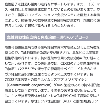
症性因子を誘起し腫瘍の進行をサポートします。また、（３）マ
スト細胞は上皮腫瘍形成に関与しているとの仮説があります。で
すから、複数のコンビネーションで免疫システムを回避する機構
によって、腫瘍周りの微小領域で免疫抑制が成され、結果的に進
行ガンにおいて転移が見られるようになります。
急性骨髄性白血病と免疫治療－現行のアプローチ
急性骨髄性白血病では骨髄幹細胞の異常な増殖と分化とに特徴を
持つので、T細胞特異的免疫治療が選択され、具体的には同種幹
細胞移植が行われます。抗体医薬の併用も免疫治療の取り組みと
して用いられます。この併用法では、CD33のような白血病特異
的抗原にバクテリアや低分子の腫瘍毒性ペイロードを接合させ、
ガン細胞に選択的に送達できるように工夫されています。抗
CD33抗体医薬との接合はゲムツズマブ オゾガマイシン
（Gemtuzumab ozogamicin）がAML治療のための抗体標的治
療法として認可されています。その他の著名な取り組みとして
は、キメラ抗原受容体を付加させたT細胞やCAR T細胞の療法が
目立っています。急性リンパ性白血病（ALL）と悪性B細胞リン