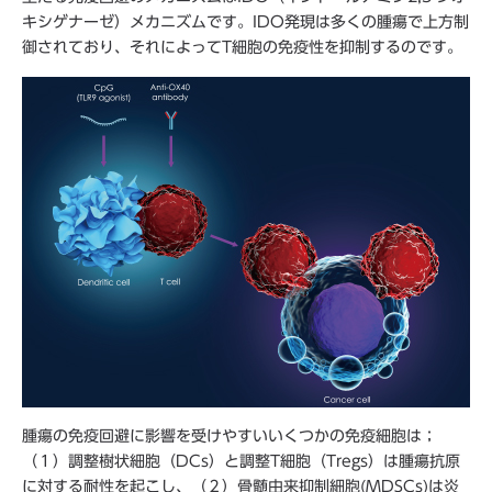
キシゲナーゼ）メカニズムです。IDO発現は多くの腫瘍で上方制
御されており、それによってT細胞の免疫性を抑制するのです。
腫瘍の免疫回避に影響を受けやすいいくつかの免疫細胞は；
（１）調整樹状細胞（DCs）と調整T細胞（Tregs）は腫瘍抗原
に対する耐性を起こし、（２）骨髄由来抑制細胞(MDSCs)は炎