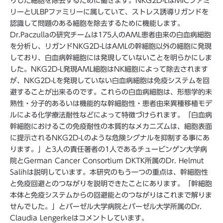
りした細胞を除去するために働きます。NKG2D-LはMICファミ
リーとULBPファミリーに属していて、ストレス誘導リガンドを
認識して問題のある細胞を除去するために機能します。
Dr.Paczullaの研究チームは175人のAML患者由来の白血病細胞
を分析し、リガンドNKG2D-LはAMLの幹細胞以外の細胞に発現
しており、白血病幹細胞には発現していないことを明らかにしま
した。NKG2D-L発現AML細胞はNK細胞によって除去されます
が、NKG2D-Lを発現していない白血病細胞は免疫システムを回
避することが出来るのです。これらの白血病細胞は、形態学的未
熟性・分子的あるいは機能的な幹細胞性・患者由来異種移植モデ
ルによる化学療法耐性などによって特徴づけられます。「白血病
幹細胞におけるこの免疫耐性の本質的なメカニズムは、細胞表面
に提示されるNKG2D-Lのような危険シグナルを抑制する事にあ
ります。」と3人の責任著者の1人であるチュービンゲン大学病
院とGerman Cancer Consortium DKTK所属のDr. Helmut
Salihは説明しています。本研究のもう一つの重点は、幹細胞性
と免疫回避とのつながりを説明できたことにあります。「幹細胞
本体と免疫システムからの回避能とのつながりはこれまで解りま
せんでした。」とバーゼル大学病院とバーゼル大学所属のDr.
Claudia Lengerkeはコメントしています。