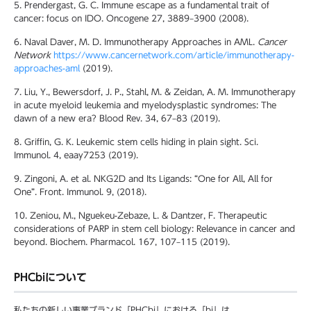
5. Prendergast, G. C. Immune escape as a fundamental trait of
cancer: focus on IDO. Oncogene 27, 3889–3900 (2008).
6. Naval Daver, M. D. Immunotherapy Approaches in AML.
Cancer
Network
https://www.cancernetwork.com/article/immunotherapy-
approaches-aml
(2019).
7. Liu, Y., Bewersdorf, J. P., Stahl, M. & Zeidan, A. M. Immunotherapy
in acute myeloid leukemia and myelodysplastic syndromes: The
dawn of a new era? Blood Rev. 34, 67–83 (2019).
8. Griffin, G. K. Leukemic stem cells hiding in plain sight. Sci.
Immunol. 4, eaay7253 (2019).
9. Zingoni, A. et al. NKG2D and Its Ligands: “One for All, All for
One”. Front. Immunol. 9, (2018).
10. Zeniou, M., Nguekeu-Zebaze, L. & Dantzer, F. Therapeutic
considerations of PARP in stem cell biology: Relevance in cancer and
beyond. Biochem. Pharmacol. 167, 107–115 (2019).
PHCbiについて
私たちの新しい事業ブランド「PHCbi」における「bi」は、