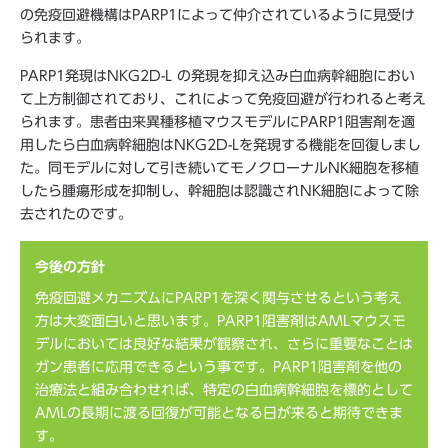
の免疫回避機構はPARP1によって仲介されているように見受け
られます。
PARP1発現はNKG2D-L の発現を抑え込み白血病幹細胞におい
て上方制御されており、これによって免疫回避が行われると考え
られます。患者由来異種移植マウスモデルにPARP1阻害剤を適
用したら白血病幹細胞はNKG2D-Lを発現する機能を回復しまし
た。同モデルに対して引き続いてモノクローナルNK細胞を移植
したら腫瘍形成を抑制し、幹細胞は認識されNK細胞によって除
去されたのです。
今後の方針
免疫回避メカニズムにPARP1を深く関与させるという考え
方は大変面白いと思います。PARP1阻害剤はAMLマウスモ
デルにおいては良好な結果が観察され、さらに重要なことは
ガン患者に応用できるという事です。PARP1阻害剤を他の
治療法と組み合わせれば、特定の白血病幹細胞を標的として
AMLの長期に渡る回復が可能となる日が来ると期待できま
す。