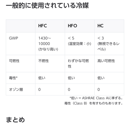
一般的に使用されている冷媒
HFC
HFO
HC
GWP
1430～
< 5
< 3
10000
(温室効果：小)
(無視できるレ
(かなり高い)
ベル)
可燃性
不燃性
わずかな可燃
高い可燃性
性
毒性*
低い
低い
低い
オゾン層
0
0
0
*低い = ASHRAE Class Aに準ずる。
毒性（Class B）を有すものもあります。
まとめ