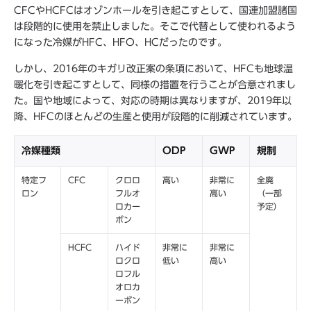
CFCやHCFCはオゾンホールを引き起こすとして、国連加盟諸国
は段階的に使用を禁止しました。そこで代替として使われるよう
になった冷媒がHFC、HFO、HCだったのです。
しかし、2016年のキガリ改正案の条項において、HFCも地球温
暖化を引き起こすとして、同様の措置を行うことが合意されまし
た。国や地域によって、対応の時期は異なりますが、2019年以
降、HFCのほとんどの生産と使用が段階的に削減されています。
冷媒種類
ODP
GWP
規制
特定フ
CFC
クロロ
高い
非常に
全廃
ロン
フルオ
高い
（一部
ロカー
予定）
ボン
HCFC
ハイド
非常に
非常に
ロクロ
低い
高い
ロフル
オロカ
ーボン