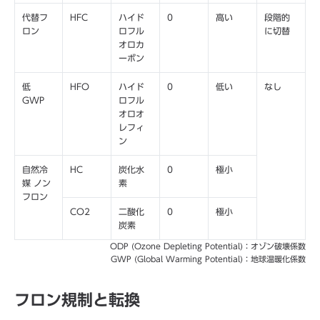
代替フ
HFC
ハイド
0
高い
段階的
ロン
ロフル
に切替
オロカ
ーボン
低
HFO
ハイド
0
低い
なし
GWP
ロフル
オロオ
レフィ
ン
自然冷
HC
炭化水
0
極小
媒 ノン
素
フロン
CO2
二酸化
0
極小
炭素
ODP (Ozone Depleting Potential)：オゾン破壊係数
GWP (Global Warming Potential)：地球温暖化係数
フロン規制と転換