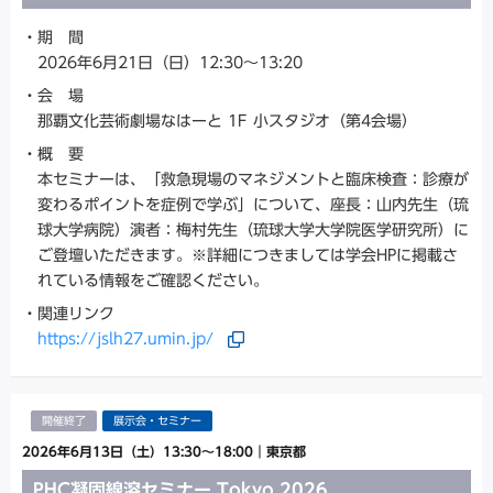
期 間
2026年6月21日（日）12:30～13:20
会 場
那覇文化芸術劇場なはーと 1F 小スタジオ（第4会場）
概 要
本セミナーは、「救急現場のマネジメントと臨床検査：診療が
変わるポイントを症例で学ぶ」について、座長：山内先生（琉
球大学病院）演者：梅村先生（琉球大学大学院医学研究所）に
ご登壇いただきます。※詳細につきましては学会HPに掲載さ
れている情報をご確認ください。
関連リンク
https://jslh27.umin.jp/
開催終了
展示会・セミナー
2026年6月13日（土）13:30～18:00
｜
東京都
PHC凝固線溶セミナー Tokyo 2026