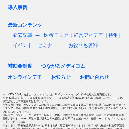
導入事例
最新コンテンツ
新着記事
医療テック
経営アイデア
特集
イベント・セミナー
お役立ち資料
補助金制度
つながるメディコム
オンラインデモ
お知らせ
お問い合わせ
※「MEDICOM」および「メディコム」は、PHCホールディングス株式会社の登録商標です。
※ PHC株式会社メディコム事業部とPHCメディコム株式会社は2023年4月1日に統合し、ウィーメックス
株式会社として事業を開始しています。
※診療所向け電子カルテシステム診療所シェアNo.1に関する出典：株式会社富士経済「2025年版 医療・ヘ
ルスケア・製薬DX関連市場の現状と将来展望」 より2024年実績 金額ベース 診療所向け電子カルテ（オン
プレミス型/クラウド型）
※レセプトコンピューター診療所・病院シェアNo.1に関する出典：株式会社富士経済「2022年 医療連携・
医療プラットフォーム関連市場の現状と将来展望」より2020年企業シェア・数量ベース レセプトコンピュ
ーター（PHC実績）
※オンライン資格確認導入数No.1に関する出典：厚労省Webサイト (オンライン資格確認の都道府県別導