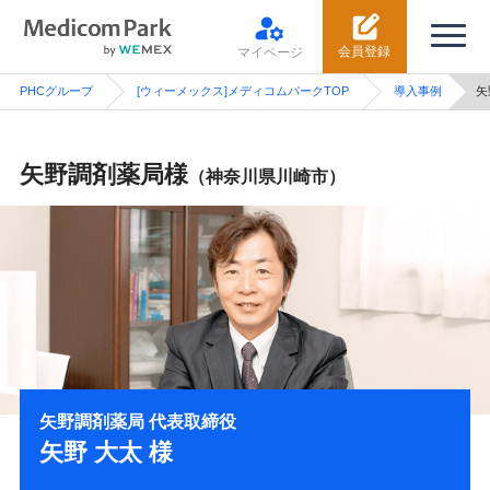
会員登録
マイページ
PHCグループ
[ウィーメックス]メディコムパークTOP
導入事例
矢
矢野調剤薬局様
（神奈川県川崎市）
矢野調剤薬局 代表取締役
矢野 大太 様