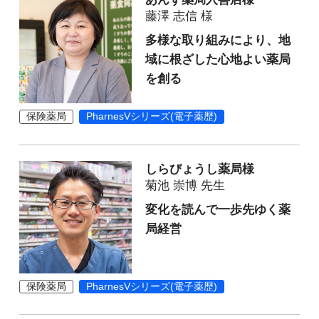
藤澤 志信 様
多様な取り組みにより、地
域に根ざした心地よい薬局
を創る
保険薬局
PharnesVシリーズ(電子薬歴)
しらびょうし薬局様
菊池 崇博 先生
変化を読んで一歩先ゆく薬
局経営
保険薬局
PharnesVシリーズ(電子薬歴)