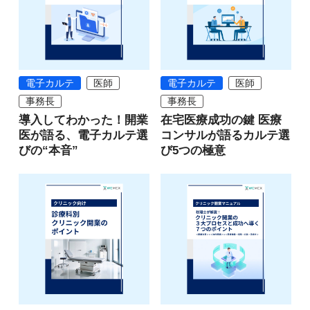
電子カルテ
医師
電子カルテ
医師
事務長
事務長
導入してわかった！開業
在宅医療成功の鍵 医療
医が語る、電子カルテ選
コンサルが語るカルテ選
びの“本音”
び5つの極意