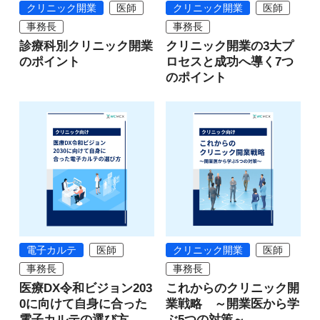
クリニック開業
医師
クリニック開業
医師
事務長
事務長
診療科別クリニック開業
クリニック開業の3大プ
のポイント
ロセスと成功へ導く7つ
のポイント
電子カルテ
医師
クリニック開業
医師
事務長
事務長
医療DX令和ビジョン203
これからのクリニック開
0に向けて自身に合った
業戦略 ～開業医から学
電子カルテの選び方
ぶ5つの対策～