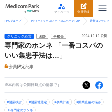
会員登録
マイページ
PHCグループ
[ウィーメックス]メディコムパークTOP
最新コンテンツ
2024.12.12 公開
クリニック経営
医師
事務長
専門家のホンネ 「一番コスパの
いい集患手法は…」
会員限定記事
※本内容は公開日時点の情報です
#開業検討
#開業地選定
#事業計画
#開業直後の悩み
＃専門家のホンネ