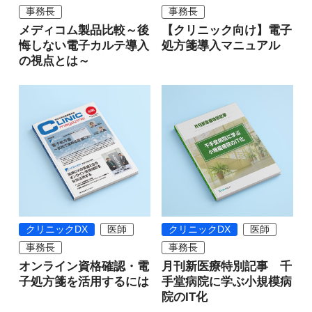
事務長
事務長
メディコム製品比較～後
【クリニック向け】電子
悔しない電子カルテ導入
処方箋導入マニュアル
の視点とは～
クリニックDX
医師
クリニックDX
医師
事務長
事務長
オンライン資格確認・電
月刊新医療特別記事 千
子処方箋を活用するには
手堂病院に学ぶ小規模病
院のIT化