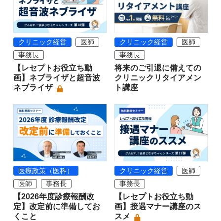
クリニック経営
医師
クリニック経営
医師
事務長
事務長
【レセプトお役立ち動
将来のご引退に備えての
画】ネブライザと超音波
クリニックリタイアメン
ネブライザ
ト講座
医療政策（医科）
クリニック経営
医師
医師
事務長
事務長
【2026年度診療報酬改
【レセプトお役立ち動
定】改定前に準備してお
画】接遇マナー講座のス
くこと
スメ