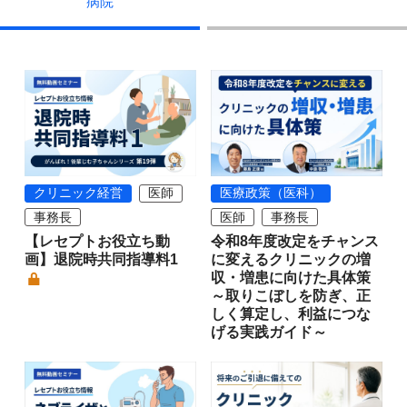
病院
クリニック経営
医師
医療政策（医科）
事務長
医師
事務長
【レセプトお役立ち動
令和8年度改定をチャンス
画】退院時共同指導料1
に変えるクリニックの増
収・増患に向けた具体策
～取りこぼしを防ぎ、正
しく算定し、利益につな
げる実践ガイド～