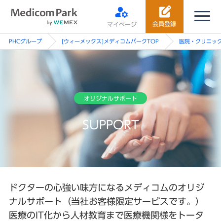
会員登録
マイページ
PHCグループ
[ウィーメックス]メディコムパークTOP
医院・クリニック
オリジナルサポート
SUPPORT
ドクターの心強い味方になるメディコムのオリジ
ナルサポート（当社お客様限定サービスです。）
医療のIT化から人材教育まで医療機関様をトータ