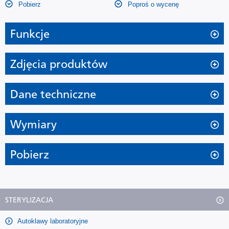
Pobierz
Poproś o wycenę
Funkcje
Wygodna sterylizacja na żądanie zapewnia dużą
Zdjęcia produktów
elastyczność. Autoklawy ładowane od góry serii MLS
są popularną metodą sterylizacji we współczesnych
Dane techniczne
laboratoriach badawczych.
Wymiary
Autoklaw laboratoryjny MLS-530L-PE firmy PHCbi zapewnia
bezpieczne i niezawodne środowisko sterylizacji parowej pod
wysokim ciśnieniem w urządzeniu, które jest wyjątkowo łatwe
Pobierz
w obsłudze. Funkcja zarządzania uprawnieniami może być
ustawiona na zabezpieczenie wysokie lub niskie oraz zapewnia
Ulotka dotycząca produktu MLS-530L-PE
solidne zarządzanie i konserwację urządzenia poprzez
ograniczenie zakresu ustawień dla każdej klasy.
STERYLIZACJA
Pobierz
Dokładność i możliwość dostosowania
Autoklawy laboratoryjne