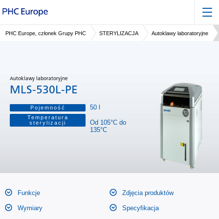
PHC Europe, członek Grupy PHC
STERYLIZACJA
Autoklawy laboratoryjne
Autoklawy laboratoryjne
MLS-530L-PE
50 l
Pojemność
Temperatura
Od 105°C do
sterylizacji
135°C
Funkcje
Zdjęcia produktów
Wymiary
Specyfikacja