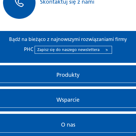
Skontaktuj się z nami
Alarmy dźwiękowe i wizualne zwiększają bezpieczeństwo
użytkownika. Brzęczyk informuje użytkownika o zakończeniu
cyklu sterylizacji, aby można było wyjąć przedmioty z autoklawu.
Bądź na bieżąco z najnowszymi rozwiązaniami firmy
PHC
Zapisz się do naszego newslettera
>
Produkty
Wsparcie
O nas