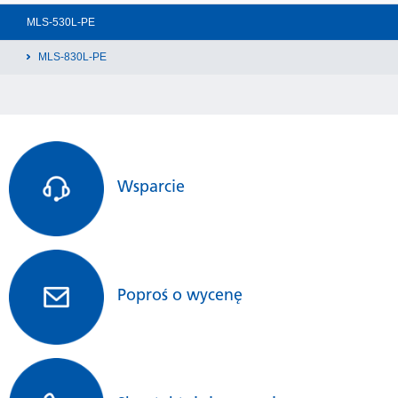
Mikroprocesor monitoruje i kontroluje temperaturę pary
MLS-530L-PE
w komorze, zapewniając jej utrzymanie w zakresie od 105°C do
135°C. Temperaturę i czas sterylizacji można łatwo dostosować
MLS-830L-PE
do potrzeb.
Różne zastosowania
Mają zastosowanie w służbie zdrowia i placówkach naukowo-
badawczych, np. do sterylizacji wyposażenia laboratoryjnego,
Wsparcie
podłoży hodowlanych i cieczy uszczelniającej lub preparatów.
Oprócz wersji 50-litrowej autoklaw ten dostępny jest również
w wersji
80-litrowej (MLS-830L-PE)
.
Poproś o wycenę
Poproś o wycenę
Kontrola temperatury