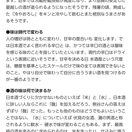
ます。近年では冷蔵貯蔵技術が高度になり、より品質の安定した
夏越しの酒が造られるようになったそうです。残暑の頃、熟成し
た「冷やおろし」をキンと冷やして飲むとまた格別なうまさがあ
るそうです。
●味は時代で変わる
人の嗜好は時とともに変わり、甘辛の度合いも 変化します。で
は日本酒でよく言われる辛口と は、かつては辛口の酒とは酸味
を感じる味のことを指していたといいます。現代の辛口はドライ
という表現に近いそうです。甘辛を決める日 本酒度という尺度
は、糖度を基準としたスケールだけで味の全ては表現できないと
のこと。やはり自分で味わって自分に合ううまい酒を見つけるの
が一番のようです。
●酒の味は何で決まるか
日本酒づくりに欠かせないものといえば「米」と「水」。日本酒
に詳しい人ならこれに「麹」を加えるだろう。熊谷さんの答えは
ずばり「麹」だった。もっとも他のものはどうでもよいというこ
とではない。「水」についていえば 伏見の女酒、灘の男酒と称
されるように軟水・ 硬水で味が変わることもある。まず、最高
級の酒を造るのに求められるのは、米を洗ったり、仕込みに使う