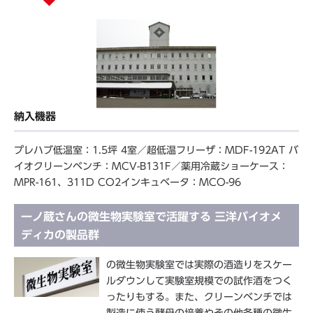
納入機器
プレハブ低温室：1.5坪 4室／超低温フリーザ：MDF-192AT バ
イオクリーンベンチ：MCV-B131F／薬用冷蔵ショーケース：
MPR-161、311D CO2インキュベータ：MCO-96
一ノ蔵さんの微生物実験室で活躍する 三洋バイオメ
ディカの製品群
の微生物実験室では実際の酒造りをスケー
ルダウンして実験室規模での試作酒をつく
ったりもする。また、クリーンベンチでは
製造に使う酵母の培養やその他各種の微生