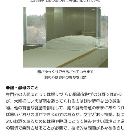
麹がゆっくりできあがっていきます
窓の外は奥州の豊かな自然
●麹・酵母のこと
専門外の人間にとっては解りづ らい醸造発酵学の分野ではある
が、大雑把にいえば酒を造ってくれるのは麹や酵母などの微生
物。他の有害な雑菌を排除して、麹や酵母を意のままにあやつれ
ば思いどおりの酒ができるのではあるが、文字どおり神業。特に
よいお酒を造るためには麹や酵母にとって住みやすい環境とは逆
の環境で発酵させることが必要で、技術的な問題が多々あるらし