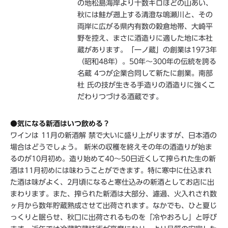
の地松島海岸より十数キロほどの山あい、
秋には鮭が遡上する清澄な鳴瀬川と、その
両岸に広がる県内有数の穀倉地帯、大崎平
野を控え、まさに酒造りに適した地に本社
蔵があります。「一ノ蔵」の創業は1973年
（昭和48年）。50年～300年の伝統を誇る
名蔵 4つが企業合同して新たに創業。南部
杜 氏の技が生きる手造りの酒造りに強くこ
だわりつづける酒蔵です。
●気になる新酒はいつ飲める？
ワインは 11月の新酒解 禁で大いに盛り上がりますが、日本酒の
場合はどうでしょう。 新米の収穫を終えその年の酒造りが始ま
るのが10月初め。造り始めて40～50日近くして搾られた生の新
酒は11月初めには味わうことができます。特に寒中に仕込まれ
た酒は味がよく、2月頃になると寒仕込みの新酒としてお店に出
まわります。また、搾られた新酒は大部分、濾過、火入れされ数
ヶ月から数年貯蔵熟成させて出荷されます。なかでも、ひと夏じ
っくりと眠らせ、秋口に出荷されるものを「冷やおろし」と呼び