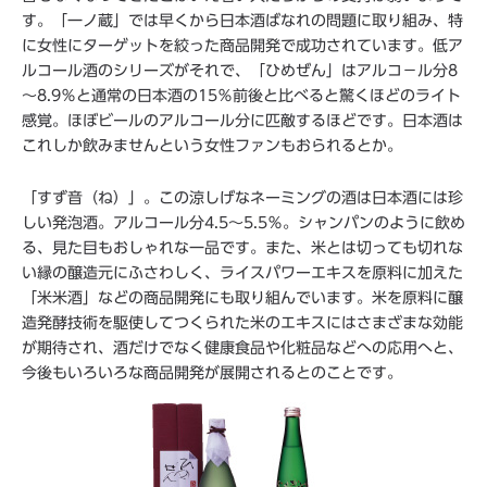
す。「一ノ蔵」では早くから日本酒ばなれの問題に取り組み、特
に女性にターゲットを絞った商品開発で成功されています。低ア
ルコール酒のシリーズがそれで、「ひめぜん」はアルコ－ル分8
～8.9％と通常の日本酒の15％前後と比べると驚くほどのライト
感覚。ほぼビールのアルコール分に匹敵するほどです。日本酒は
これしか飲みませんという女性ファンもおられるとか。
「すず音（ね）」。この涼しげなネーミングの酒は日本酒には珍
しい発泡酒。アルコール分4.5～5.5％。シャンパンのように飲め
る、見た目もおしゃれな一品です。また、米とは切っても切れな
い縁の醸造元にふさわしく、ライスパワーエキスを原料に加えた
「米米酒」などの商品開発にも取り組んでいます。米を原料に醸
造発酵技術を駆使してつくられた米のエキスにはさまざまな効能
が期待され、酒だけでなく健康食品や化粧品などへの応用へと、
今後もいろいろな商品開発が展開されるとのことです。