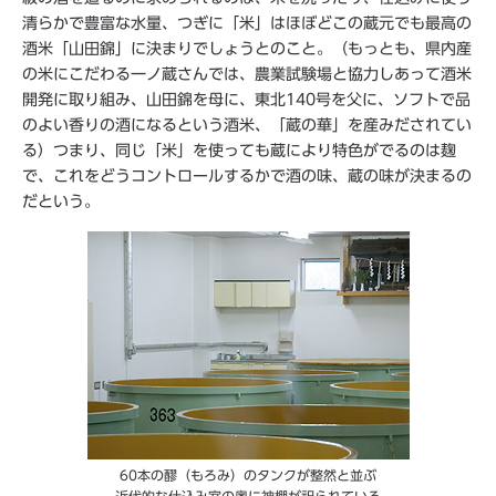
清らかで豊富な水量、つぎに「米」はほぼどこの蔵元でも最高の
酒米「山田錦」に決まりでしょうとのこと。（もっとも、県内産
の米にこだわる一ノ蔵さんでは、農業試験場と協力しあって酒米
開発に取り組み、山田錦を母に、東北140号を父に、ソフトで品
のよい香りの酒になるという酒米、「蔵の華」を産みだされてい
る）つまり、同じ「米」を使っても蔵により特色がでるのは麹
で、これをどうコントロールするかで酒の味、蔵の味が決まるの
だという。
60本の醪（もろみ）のタンクが整然と並ぶ
近代的な仕込み室の奥に神棚が祀られている