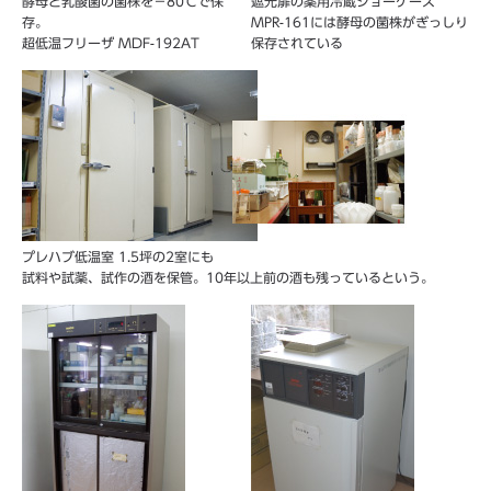
酵母と乳酸菌の菌株を－80℃で保
遮光扉の薬用冷蔵ショーケース
存。
MPR-161には酵母の菌株がぎっしり
超低温フリーザ MDF-192AT
保存されている
プレハブ低温室 1.5坪の2室にも
試料や試薬、試作の酒を保管。10年以上前の酒も残っているという。