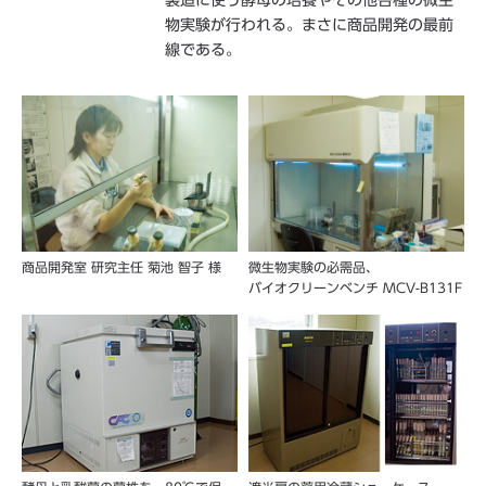
物実験が行われる。まさに商品開発の最前
線である。
商品開発室 研究主任 菊池 智子 様
微生物実験の必需品、
バイオクリーンベンチ MCV-B131F