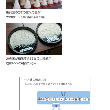
後列左の2本の玄米の量が
大吟醸1.8L分に当たる米の量
左の米が精米歩合35％の大吟醸用
右は65％の通常の酒用