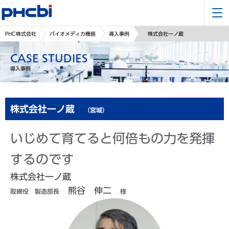
PHC株式会社
バイオメディカ機器
導入事例
株式会社一ノ蔵
CASE STUDIES
導入事例
株式会社一ノ蔵
（宮城）
いじめて育てると何倍もの力を発揮
するのです
株式会社一ノ蔵
熊谷 伸二
取締役 製造部長
様