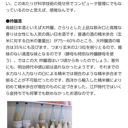
い。このあたりが科学技術の見せ所でコンピュータ管理にでもな
っているのかと思えば、感覚なんです。
●吟醸酒
高級日本酒といえば大吟醸。さらりとした上品な飲み口と高雅な
香りは女性にも人気の高い日本酒です。普通の酒の精米歩合（玄
米に対する白米の重量比）が75～60％のところ、大吟醸酒の場
合は35％にも及びます。つまり玄米の2/3位を削りとるので、雑
味のない清澄な味となるのです（酵母も特別な吟醸酵母を使
う）。ではこの大 吟醸酒はいつ頃からあったのでしょう。意外
にも、明治時代中頃以前は造れなかったようです。 それまでの
水力なり人力なりの臼による精米では現在のような精米歩合まで
削ることが不可能だったのです。西洋から輸入した精米機により
初めて精米歩合が現在のものに近づきました。江戸時代ではいく
ら金持ちでも将軍でも飲めなかったお酒なのです。