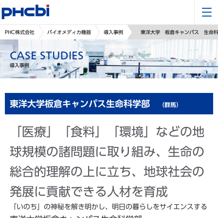
PHC株式会社
バイオメディカ機器
導入事例
東洋大学 板倉キャンパス 生命
CASE STUDIES
導入事例
東洋大学板倉キャンパス生命科学部
（群馬）
「医療」「食料」「環境」などの地
球規模の諸問題に取り組み、生命の
総合的理解の上に立ち、地球社会の
発展に貢献できる人材を育成
「いのち」の神秘を解き明かし、明日の暮らしをサイエンスする