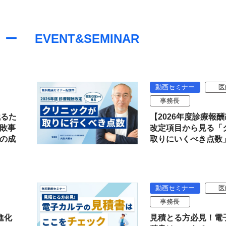
EVENT&SEMINAR
動画セミナー
医
事務長
残るた
【2026年度診療報
敗事
改定項目から見る「
の成
取りにいくべき点数
動画セミナー
医
事務長
進化
見積とる方必見！電