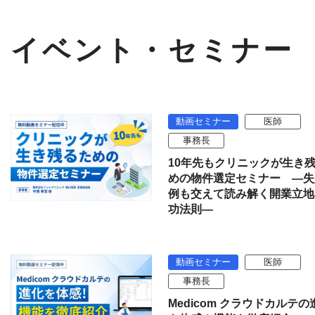
イベント・セミナー
動画セミナー
医師
事務長
10年先もクリニックが生き
めの物件選定セミナー ―失
例も交えて読み解く開業立地
功法則―
動画セミナー
医師
事務長
Medicom クラウドカルテの