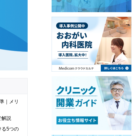
準｜メリ
で解説
る5つの