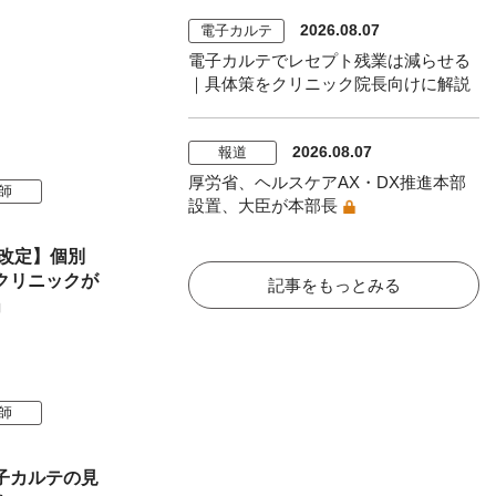
2026.08.07
電子カルテ
電子カルテでレセプト残業は減らせる
｜具体策をクリニック院長向けに解説
2026.08.07
報道
厚労省、ヘルスケアAX・DX推進本部
師
設置、大臣が本部長
酬改定】個別
クリニックが
記事をもっとみる
」
師
子カルテの見