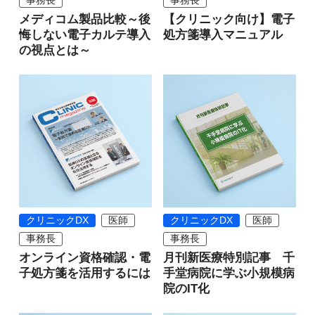
事務長
事務長
メディコム製品比較～後
【クリニック向け】電子
悔しない電子カルテ導入
処方箋導入マニュアル
の視点とは～
クリニックDX
医師
クリニックDX
医師
事務長
事務長
オンライン資格確認・電
月刊新医療特別記事 千
子処方箋を活用するには
手堂病院に学ぶ小規模病
院のIT化