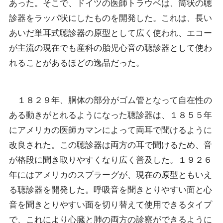
あった。そこで、ドイツの医師トラウベは、筒状の聴
診器をラッパ状にしたものを開発した。これは、長い
あいだ単耳式聴診器の原型として広く使われ、エコー
が主流の現在でも産科の胎児心音の聴診器として使わ
れることがあるほどの逸品だった。
１８２９年、胴体の部分がゴム管となって自在性の
ある動きがとれるようになった聴診器は、１８５５年
にアメリカの医師カマンによって両耳で聞けるように
改良された。この聴診器は両方の耳で聞けるため、音
が格段に聞き取りやすくなり広く普及した。１９２６
年にはアメリカのスプラーグが、現在の原型ともいえ
る聴診器を開発した。呼吸音を聞きとりやすい面と心
音を聞きとりやすい面を切り替えて使用できるタイプ
で、これにより心臓と肺の両方の診察ができるように