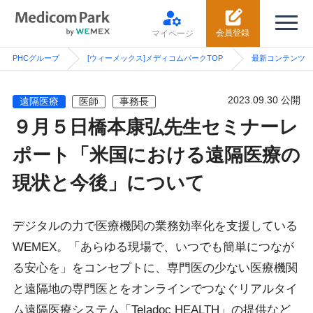
会員登録
マイページ
PHCグループ
[ウィーメックス]メディコムパークTOP
最新コンテンツ
2023.09.30
公開
遠隔医療
医師
事務長
９月５日橋本康弘先生セミナーレ
ポート「米国における遠隔医療の
現状と今後」について
デジタルの力で医療機関の業務効率化を支援している
WEMEX。「あらゆる現場で、いつでも簡単につなが
る安心を」をコンセプトに、専門医の少ない医療機関
と遠隔地の専門医とをオンラインでつなぐリアルタイ
ム遠隔医療システム「Teladoc HEALTH」の提供など