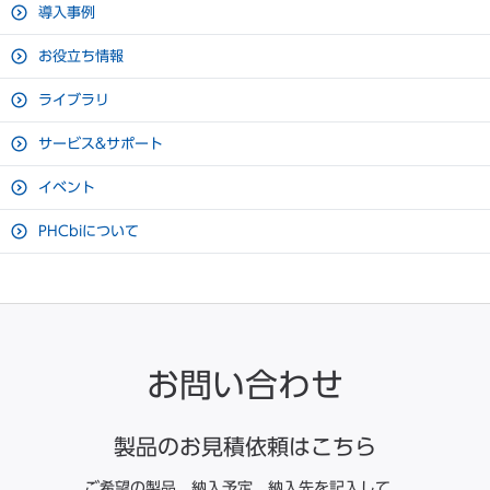
導入事例
冷却方式
自然対流式
お役立ち情報
圧縮機定格出力
450 W
ライブラリ
冷却器
チューブオンシート
サービス&サポート
凝縮器
スキンコンデンサー
イベント
冷媒
HFC / HFO混合冷媒
環境に対してローインパクトなHFC冷媒を使用
PHCbiについて
電源
単相100 V 50 Hz / 60 Hz
廃棄後の冷媒ガス処理や故障による漏れなどの事故でも、オゾン
電動機定格消費電力（50 Hz /
250 W / 260 W
層に対してやさしいHFC冷媒を採用。CFC規制に基づく環境保
60 Hz）
全に対応しています。
-30 ℃（周囲温度：35 ℃・無負
冷却性能
簡単な除霜水処理
荷）
お問い合わせ
面倒な霜取り後の水の処理も、本体の専用排水ホースで簡単に処
-30 ℃ ~ -20 ℃（周辺温度：5
温度制御範囲
℃ ~ 35 ℃・無負荷）
理することができます。（ホースは通常は収納されています）
製品のお見積依頼はこちら
温度調節
マイコン制御式
ご希望の製品、納入予定、納入先を記入して、