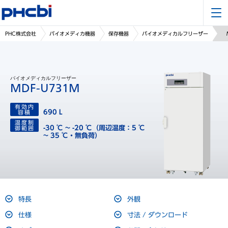
PHC株式会社
バイオメディカ機器
保存機器
バイオメディカルフリーザー
バイオメディカルフリーザー
MDF-U731M
有効内
690 L
容積
温度制
-30 ℃ ~ -20 ℃（周辺温度：5 ℃
御範囲
~ 35 ℃・無負荷）
特長
外観
仕様
寸法 / ダウンロード