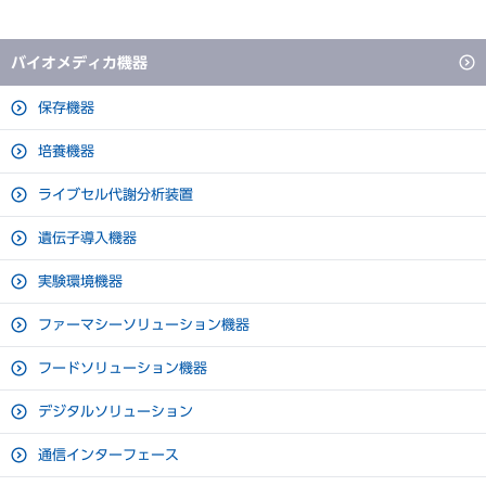
内装
塗装鋼板
ダウンロード
バイオメディカ機器
扉
1 枚 塗装鋼板
生物遺伝資源の保存や制限酵素保存の要求レベル -20℃
保存機器
内扉（縦型） / 内蓋（横型）
ー
遺伝子研究に欠かせないこれらの試料は安定した温度管理の元で
培養機器
断熱材
硬質発泡ポリウレタン
保存されなければ精密な研究ができません。マイコンによる精度
ライブセル代謝分析装置
の高い温度制御で常に安定した設定温度で、最良の保存状態を保
7 枚 硬鋼線ポリエチレンコーテ
棚
ちます。
ィング（耐荷重50 kg / 枚）
遺伝子導入機器
貯蔵ボックスがぴったり収納
1 ヵ所 庫内左側面（Φ30
実験環境機器
測定孔
mm）
標準装備の庫内容器は、貯蔵ボックス「MDF-2081BX」（オプ
ファーマシーソリューション機器
錠前
シリンダー錠 1 個
ション）がぴったり収納できるので、サンプルの保存がし易くな
フードソリューション機器
りました。
キャスター
4 個（水平調節ボルト2 ヵ所）
デジタルソリューション
製品質量
190 kg
通信インターフェース
冷凍回路
単元冷凍回路