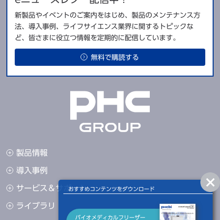
ALARMランプ点滅・ブザー断続
す。温度設定・警報設定などすべての情報入力を集中させまし
停電警報
新製品やイベントのご案内をはじめ、製品のメンテナンス方
音・遠隔警報出力
た。
法、導入事例、ライフサイエンス業界に関するトピックな
バッテリー警報
ー
ど、皆さまに役立つ情報を定期的に配信しています。
メモリーバックアップ機能
不揮発性メモリー
無料で購読する
MTR-G85A-PJ（オプション）ま
自記温度記録計
たは MTR-4015LH-PJ（オプシ
ョン）
14 個（内寸：W276 × D573
付属バスケット
× H174 mm）
【ご注意】
製品情報
※ 本製品の各データは、当社基準で測定しております。
※ 上記寸法は取手等の突起物を含みません。搬入時の必要寸法については
導入事例
セキュリティーを高めた施錠可能な扉ラッチ
寸法図をご参照ください。
サービス＆サポート
おすすめコンテンツをダウンロード
貴重な試料や危険物を厳重に保管・管理できるよう、付属のドア
メーカー希望小売価格（税・据付搬入費別）
ライブラリ
ロックに加え、ラッチ部分に南京錠で施錠する事ができます。
バイオメディカルフリーザー