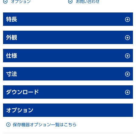
オプション
お問い合わせ
特長
シリ－ズ最大690Ｌ大容量 ‐30℃直冷式
外観
庫内棚板を自由に可変
仕様
冷却配管を棚板から本体フレーム内へ収納し、棚を可変式にしま
した。お客様のニーズに合った庫内をカスタマイズできます。
寸法
品名
バイオメディカルフリーザー
品番
MDF-U731M-PJ
ダウンロード
外形寸法
W770 × D830 × H1955 mm
バイオメディカルフリーザーシリーズカタログ
オプション
内形寸法
W650 × D700 × H1520 mm
ダウンロード
有効内容積
690 L
保存機器オプション一覧はこちら
外装
塗装鋼板
取扱説明書