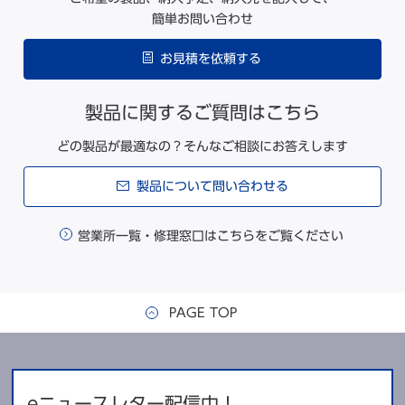
簡単お問い合わせ
温度表示
デジタル表示
お見積を依頼する
設定温度+5 ℃ ~ +15 ℃（初期
設定+10 ℃） ALARMランプ点
高温警報
滅・庫内温度表示点滅・約15 分
製品に関するご質問はこちら
遅延後ブザー断続音・遠隔警報出
力
どの製品が最適なの？そんなご相談にお答えします
設定温度-5 ℃ ~ -15 ℃（初期設
製品について問い合わせる
定-10 ℃） ALARMランプ点
低温警報
滅・庫内温度表示点滅・約15 分
遅延後ブザー断続音・遠隔警報出
営業所一覧・修理窓口はこちらをご覧ください
使う立場で発想／操作性、管理のしやすさの向上を実現
力
DOORランプ点灯・ブザー断続
使いやすいコントロールパネル。出し入れを助けるバランスヒン
ドア警報
音（2 分遅延）
ジの採用。不揮発メモリーの採用で停電時にも保護される設定な
PAGE TOP
ど、細部まで使い易さを追求しました。
遠隔警報接点
許容接点容量：DC30 V・2 A
入力操作がしやすいコントロールパネル
各センサー異常時エラーコード表
自己診断機能
示・ブザー断続音・遠隔警報出力
eニュースレター配信中！
ボタン操作タイプのコントロールパネルは入力作業を軽減しま