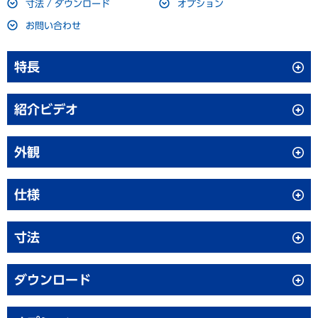
寸法 / ダウンロード
オプション
お問い合わせ
特長
紹介ビデオ
従来機種比50%以上の省エネ運転
ノンフロン冷媒（HC冷媒）とインバーター制御コンプレッサー
外観
の組み合わせにより、従来機種と比較して50%以上の消費電力量
削減を実現！
また、フロン排出抑制法の対象外でもあります。
仕様
寸法
ノンフロン 薬用冷蔵ショーケー
品名
ス
品番
MPR-S150H-PJ
ダウンロード
外形寸法
W800 × D500 × H1120 mm
◎JIS C 9801（2006年度版）年消費電力量測定方法の温度条件での測定
取扱説明書