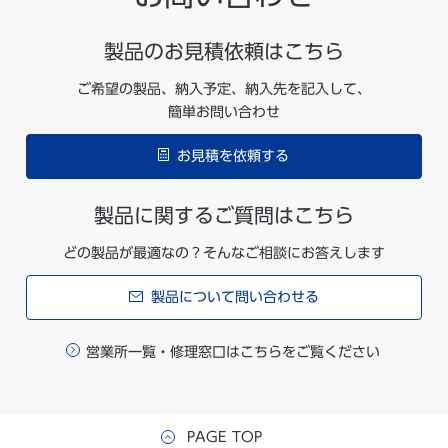
庫内照明のLED化により、消費電力は蛍光灯から大幅に削減され
温度調節
マイコン制御式
ています。
製品のお見積依頼はこちら
温度表示
有機EL表示
ご希望の製品、納入予定、納入先を記入して、
設定温度+2 ℃ ~ +14 ℃（初期
簡単お問い合わせ
設定+5 ℃） LEDランプ点滅・
高温警報
メッセージ欄に表示・庫内温度表
お見積を依頼する
示点滅・約15 分遅延後ブザー断
続音・遠隔警報出力
製品に関するご質問はこちら
設定温度-2 ℃ ~ -14 ℃（初期設
定-5 ℃）または0 ℃以下 LED
どの製品が最適なの？そんなご相談にお答えします
ランプ点滅・メッセージ欄に表
低温警報
示・庫内温度表示点滅・約15 分
遅延後ブザー断続音・遠隔警報出
製品について問い合わせる
力
営業所一覧・修理窓口はこちらをご覧ください
LEDランプ点滅・メッセージ欄に
ドア警報
表示・ブザー断続音（2 分遅延・
0 ~ 15 分可変）
遠隔警報接点
許容接点容量：DC30 V・2 A
PAGE TOP