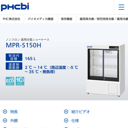
PHC株式会社
バイオメディカ機器
保存機器
薬用保冷庫／研究用保冷庫／薬用冷
ノンフロン 薬用冷蔵ショーケース
MPR-S150H
有効内
165 L
容積
温度制
2 ℃ ~ 14 ℃（周辺温度：-5 ℃
御範囲
~ 35 ℃・無負荷）
特長
紹介ビデオ
外観
仕様