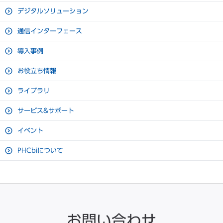
食品開発から化粧品開発まで支援可能なソリューション
デジタルソリューション
使いやすく見やすい有機ELコントロールパネル
製品質量
72 kg
ダウンロード
通信インターフェース
視野性に優れた有機ELコントロールパネルで直感的な操作が可
冷却方式
強制循環式
能。温度表示は0.1℃単位。USBへの各種データ出力対応。
導入事例
圧縮機定格出力
130 W
お役立ち情報
冷却器
フィン アンド チューブ
ライブラリ
凝縮器
ワイヤー アンド チューブ
サービス&サポート
冷媒
HC冷媒（ノンフロン）
イベント
電源
単相100 V 50 Hz / 60 Hz
PHCbiについて
総合最大消費電力（50 Hz / 60
170 W / 170 W
Hz）
最大放熱量（50 Hz / 60 Hz）
620 kJ/h / 620 kJ/h
ＬＥＤ庫内照明
2 ℃ ~ 14 ℃（周辺温度：-5 ℃
温度制御範囲
~ 35 ℃・無負荷）
お問い合わせ