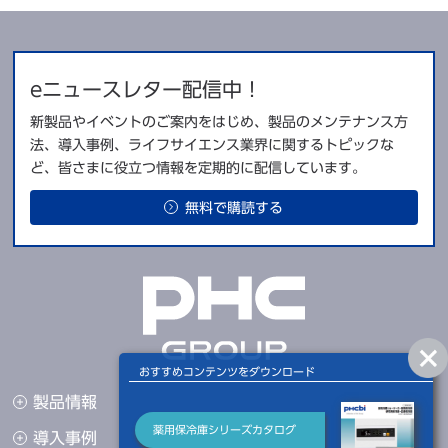
各センサー異常時LEDランプ点
自己診断機能
滅・メッセージ欄に表示・ブザー
断続音・遠隔警報出力（一部）
eニュースレター配信中！
停電警報
オプション
新製品やイベントのご案内をはじめ、製品のメンテナンス方
バッテリー警報
オプション
法、導入事例、ライフサイエンス業界に関するトピックな
ど、皆さまに役立つ情報を定期的に配信しています。
メモリーバックアップ機能
不揮発性メモリー
無料で購読する
MTR-G04A-PJ（オプション）ま
自記温度記録計
たは MTR-0621LH-PJ（オプシ
ョン）
【ご注意】
※ 本製品の各データは、当社基準で測定しております。
※ 上記寸法は取手等の突起物を含みません。搬入時の必要寸法については
寸法図をご参照ください。
おすすめコンテンツをダウンロード
製品情報
メーカー希望小売価格（税・据付搬入費別）
薬用保冷庫シリーズカタログ
導入事例