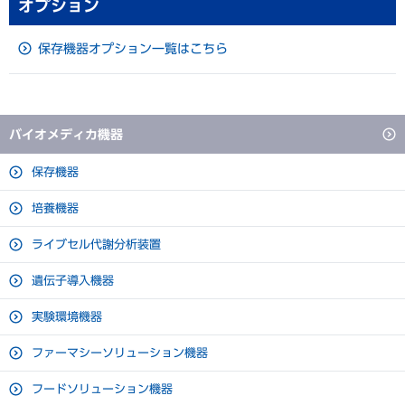
オプション
（5℃設定、50Hz、無負荷）
内形寸法
W720 × D360 × H725 mm
◎当社基準で測定しています。扉の開閉、設置環境など使用条件により省エ
ダウンロード
ネ率が変動します
保存機器オプション一覧はこちら
有効内容積
165 L
一般冷蔵庫と薬用保冷庫の違いは？
ガラス扉の結露低減
外装
塗装鋼板
ダウンロード
ガラス扉の前にあるスリットから吹き出る機械室の放熱利用と、
内装
塗装鋼板
バイオメディカ機器
アルゴンガスを充填した強化ガラスにより、ガラス表面の結露を
省エネ機種に買い替えて電気代を削減！
扉
2 枚 ガラス
低減しています。
保存機器
断熱材
ダウンロード
硬質発泡ポリウレタン
培養機器
3 枚 硬鋼線ポリエチレンコーテ
ライブセル代謝分析装置
起動設置簡易マニュアル
棚
ィング（耐荷重20 kg / 枚）
遺伝子導入機器
動画ページ
引出し
ー
実験環境機器
測定孔
1 ヵ所 庫内背面（Φ30 mm）
データシート
ファーマシーソリューション機器
錠前
シリンダー錠 1 個
ダウンロード
フードソリューション機器
キャスター
4 個（水平調節ボルト2 ヵ所）