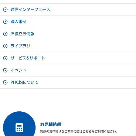
キャスター
4個
50Hzで約26％、60Hzで約38％の省エネを達成（当社従来
通信インターフェース
比）
製品質量
103kg
導入事例
-85℃の冷却性能(周囲温度30℃のとき）
冷却方式
自然対流式
フィルターレス構造でフィルター清掃不要
お役立ち情報
圧縮機定格出力
全密閉式450W（一元式）
パーソナルユースに適した86Lの内容量
ライブラリ
一元冷凍方式を搭載
チューブオンシート型（内箱兼
冷却器
用）
サービス&サポート
凝縮器
フィンレスチューブ型
イベント
冷媒
HFC混合冷媒
PHCbiについて
電源（定格消費電力）
単相100V 50Hz/60Hz
電動機定格消費電力（50 Hz /
405W/370W
60 Hz）
電源容量（50 Hz / 60 Hz）
15A/15A
お見積依頼
製品のお見積りをご希望の際はこちらをご利用ください。
最大放熱量（50 Hz / 60 Hz）
1,764kJ/h／1,836kJ/h