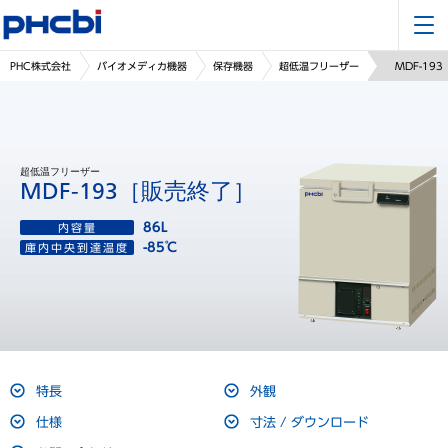
PHC株式会社
バイオメディカ機器
保存機器
超低温フリーザー
MDF-193
超低温フリーザー
MDF-193［販売終了］
86L
内容量
-85℃
庫内中央到達温度
特長
外観
仕様
寸法 / ダウンロード