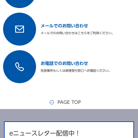
冷却性能
-85℃（周囲温度：30℃）
-50℃～-85℃（周囲温度：
温度制御範囲
メールでのお問い合わせ
30℃、無負荷）
メールでのお問い合わせはこちらをご利用ください。
温度調節
マイコン制御式
温度表示
デジタル表示 1℃単位
お電話でのお問い合わせ
温度設定値＋5℃～＋20℃（可変
高温警報
各営業所もしくは修理受付窓口へお電話ください。
設定）、 警報ランプ点滅、 ブザ
ー警報（約12分遅延後）
フィルター警報
なし（フィルターレス）
遠隔警報接点
警報ブザー作動中、停電時：ON
PAGE TOP
各センサー異常時、エラーコード
自己診断機能
と庫内温度交互表示 ブザー断続
音、遠隔警報作動
eニュースレター配信中！
警報ランプ点滅 ブザー報知 停