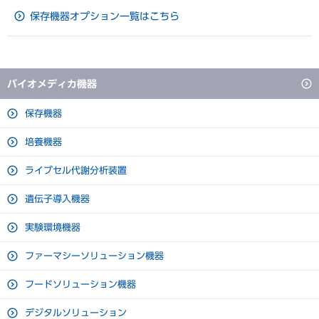
ダウンロード
存から研究室ごとのパーソナルユースまで、用途にマッチする1
㎜
保存機器オプション一覧はこちら
台がワイドなラインアップの中から選べます。
有効内容積
86L
外装
塗装鋼板
バイオメディカ機器
内装
ステンレス鋼板
保存機器
扉
塗装鋼板
培養機器
内扉（縦型） / 内蓋（横型）
発泡ポリスチレン樹脂製 1枚
ライブセル代謝分析装置
断熱材
硬質発泡ポリウレタン
遺伝子導入機器
棚
ー
実験環境機器
測定孔
内径40mm（左側面）
26％省エネ達成！（50Hz当社従来比）フィルターレ
ファーマシーソリューション機器
開放ポート
ー
スで新登場
フードソリューション機器
錠前
シリンダー錠1個
主な特長
デジタルソリューション