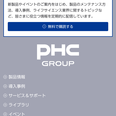
新製品やイベントのご案内をはじめ、製品のメンテナンス方
停電警報
電時約9時間警報持続（電池フル
充電時）
法、導入事例、ライフサイエンス業界に関するトピックな
ど、皆さまに役立つ情報を定期的に配信しています。
3年経過後、温度表示とF1交互表
バッテリー警報
示
無料で購読する
メモリーバックアップ機能
不揮発性メモリー
AT=液化炭酸ガス用：異常温度上
補助冷却装置
昇時、自動噴射（充電バッテリー
内蔵=48時間作動可能）※2
自記温度記録計
オプション装備
製品情報
※1 製品搬入のための寸法確認は、寸法図に従ってください。上記仕様欄寸
法には把手などの寸法を含みません。
導入事例
※2 自動補助冷却装置には、液化炭酸ガスボンベは含まれません。ATには
サイホン式液化炭酸ガスボンベをご準備ください。
サービス＆サポート
※（ご注意）バッテリーは消耗品です。約3年ごとに交換してください。な
お、バッテリーの交換は販売店に依頼し、使用後はバッテリーのリサイクル
ライブラリ
にご協力ください。
※（ご注意）ファンモーターは消耗品です。約6年ごとに交換してくださ
イベント