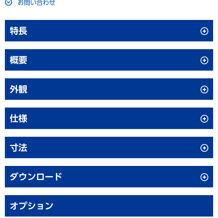
お問い合わせ
特長
手元保存に適したパ－ソナルタイプ
概要
温度変化が少ない安定した庫内環境
外観
チェストタイプの特長は、扉開閉時の冷気漏れが少なく、長期保
存にふさわしい安定した庫内温度環境が得られる点です。長期に
仕様
わたって保存する必要のある株細胞・DNA・血液・骨髄細胞な
どを、高い信頼性と温度精度によって、質の高い超低温保存環境
寸法
品名
超低温フリーザー
を創出します。
用途に合わせて選べる超低温度域
品番
MDF-193-PJ
ダウンロード
幅750㎜×奥行700㎜×高さ945
凍結保存の分野で最も汎用性の高い温度域である-85℃、再結晶
外形寸法
㎜※1
超低温フリーザーシリーズカタログ
点を超える-135℃、液体窒素の温度域に迫る-150℃/-152℃と、
オプション
用途に適した超低温域が選択できます。超低温室での大量一括保
幅480㎜×奥行430㎜×高さ420
内形寸法