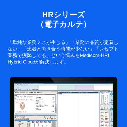
HRシリーズ
（電子カルテ）
「単純な業務ミスが生じる」「業務の品質が定着し
ない」「患者と向き合う時間が少ない」「レセプト
業務で疲弊してる」という悩みをMedicom-HRf
Hybrid Cloudが解決します。