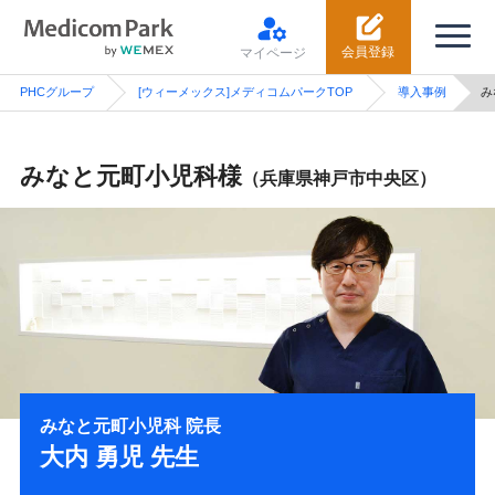
会員登録
マイページ
PHCグループ
[ウィーメックス]メディコムパークTOP
導入事例
み
みなと元町小児科様
（兵庫県神戸市中央区）
みなと元町小児科 院長
大内 勇児 先生