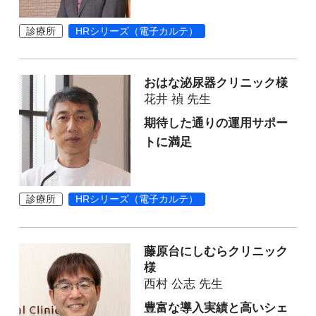
診療所
HRシリーズ（電子カルテ）
おはな泌尿器クリニック様
花井 禎 先生
期待した通りの運用サポー
トに満足
診療所
HRシリーズ（電子カルテ）
藤原台にしむらクリニック
様
西村 公志 先生
豊富な導入実績と高いシェ