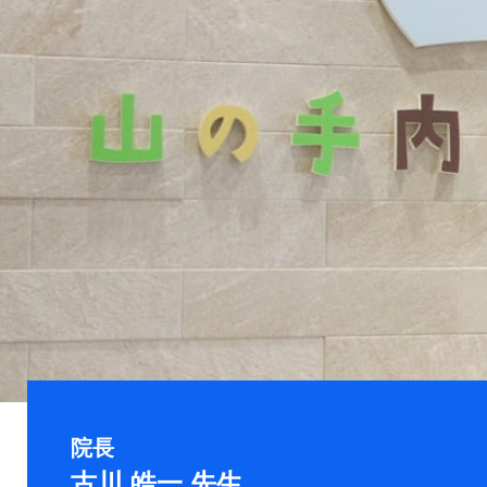
院長
古川 皓一 先生