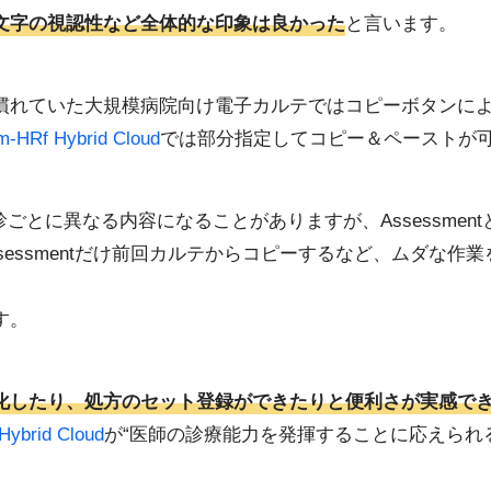
文字の視認性など全体的な印象は良かった
と言います。
慣れていた大規模病院向け電子カルテではコピーボタンに
m-HRf Hybrid Cloud
では部分指定してコピー＆ペーストが
再診ごとに異なる内容になることがありますが、Assessmentと
essmentだけ前回カルテからコピーするなど、ムダな作
す。
化したり、処方のセット登録ができたりと便利さが実感で
Hybrid Cloud
が“医師の診療能力を発揮することに応えられ