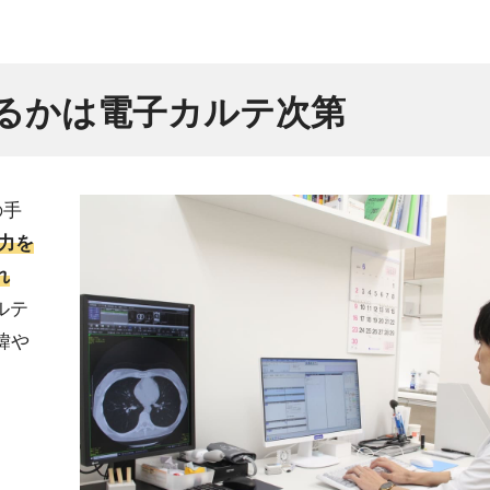
るかは電子カルテ次第
の手
力を
れ
ルテ
緯や