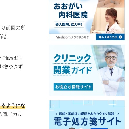
より前回の所
可能。
Planは症
業を増やさず
きるようにな
る電子カル