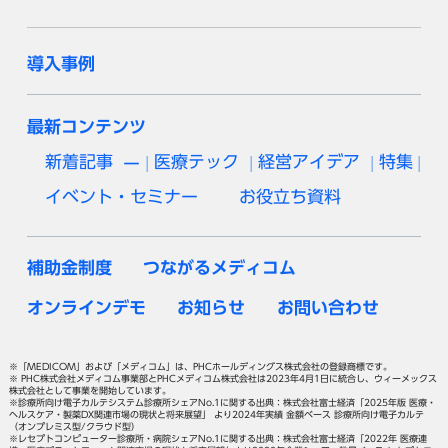
導入事例
最新コンテンツ
新着記事
医療テック
経営アイデア
特集
イベント・セミナー
お役立ち資料
補助金制度
つながるメディコム
オンラインデモ
お知らせ
お問い合わせ
※「MEDICOM」および「メディコム」は、PHCホールディングス株式会社の登録商標です。
※ PHC株式会社メディコム事業部とPHCメディコム株式会社は2023年4月1日に統合し、ウィーメックス
株式会社として事業を開始しています。
※診療所向け電子カルテシステム診療所シェアNo.1に関する出典：株式会社富士経済「2025年版 医療・
ヘルスケア・製薬DX関連市場の現状と将来展望」 より2024年実績 金額ベース 診療所向け電子カルテ
（オンプレミス型/クラウド型）
※レセプトコンピューター診療所・病院シェアNo.1に関する出典：株式会社富士経済「2022年 医療連