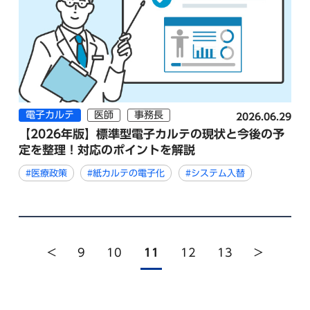
電子カルテ
医師
事務長
2026.06.29
【2026年版】標準型電子カルテの現状と今後の予
定を整理！対応のポイントを解説
#医療政策
#紙カルテの電子化
#システム入替
<
9
10
11
12
13
>