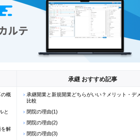
承継 おすすめ記事
算の概
承継開業と新規開業どちらがいい？メリット・デ
比較
ルと
閉院の理由(1)
閉院の理由(2)
順を解
閉院の理由(3)