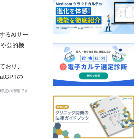
するAIサー
スや公的機
めており、
tGPTの
日時点の情報です