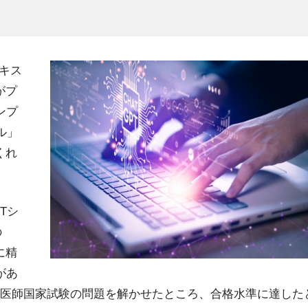
テキス
がプ
ンプ
ル」
くれ
Tシ
の
特に精
があ
日本の医師国家試験の問題を解かせたところ、合格水準に達し