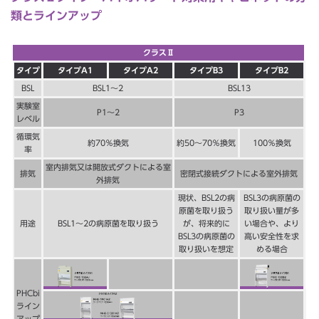
類とラインアップ
クラスⅡ
タイプ
タイプA1
タイプA2
タイプB3
タイプB2
BSL
BSL1～2
BSL13
実験室
P1～2
P3
レベル
循環気
約70％換気
約50～70％換気
100％換気
率
室内排気又は開放式ダクトによる室
排気
密閉式接続ダクトによる室外排気
外排気
現状、BSL2の病
BSL3の病原菌の
原菌を取り扱う
取り扱い量が多
用途
BSL1～2の病原菌を取り扱う
が、将来的に
い場合や、より
BSL3の病原菌の
高い安全性を求
取り扱いを想定
める場合
PHCbi
ライン
アップ