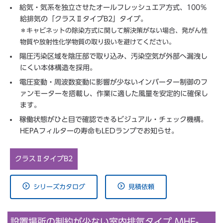
給気・気系を独立させたオールフレッシュエア方式、100％
給排気の「クラスⅡタイプB2」タイプ。
＊キャビネットの除染方式に関して解決策がない場合、発がん性
物質や放射性化学物質の取り扱いを避けてください。
陽圧汚染区域を陰圧部で取り込み、汚染空気が外部へ漏洩し
にくい本体構造を採用。
電圧変動・周波数変動に影響が少ないインバーター制御のフ
ァンモーターを搭載し、作業に適した風量を安定的に確保し
ます。
稼働状態がひと目で確認できるビジュアル・チェック機構。
HEPAフィルターの寿命もLEDランプでお知らせ。
クラスⅡタイプB2
シリーズカタログ
見積依頼
設置場所の制約が少ない室内排気タイプ MHE-