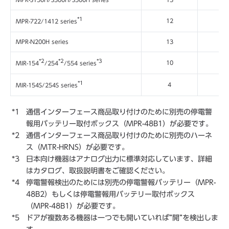
*1
12
11
MPR-722/1412 series
MPR-N200H series
13
11
*2
*2
*3
10
10
MIR-154
/254
/554 series
*1
4
01
MIR-154S/254S series
通信インターフェース商品取り付けのために別売の停電警
報用バッテリー取付ボックス（MPR-48B1）が必要です。
通信インターフェース商品取り付けのために別売のハーネ
ス（MTR-HRNS）が必要です。
日本向け機器はアナログ出力に標準対応しています、詳細
はカタログ、取扱説明書をご確認ください。
停電警報検出のためには別売の停電警報バッテリー（MPR-
48B2）もしくは停電警報用バッテリー取付ボックス
（MPR-48B1）が必要です。
ドアが複数ある機器は一つでも開いていれば”開”を検出しま