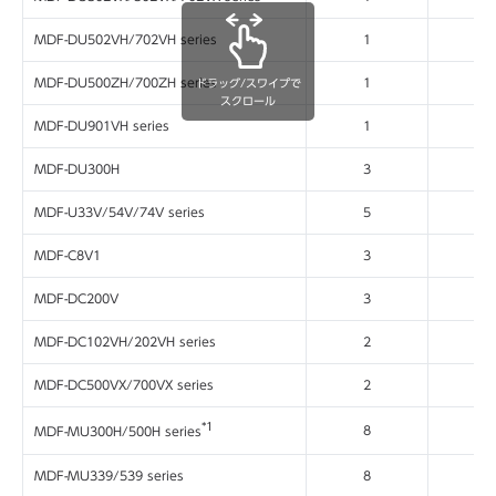
MDF-DU502VH/702VH series
1
00
MDF-DU500ZH/700ZH series
1
00
ドラッグ/スワイプで
スクロール
MDF-DU901VH series
1
00
MDF-DU300H
3
00
MDF-U33V/54V/74V series
5
01
MDF-C8V1
3
00
MDF-DC200V
3
00
MDF-DC102VH/202VH series
2
00
MDF-DC500VX/700VX series
2
00
*1
8
10
MDF-MU300H/500H series
MDF-MU339/539 series
8
10