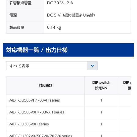
許容接点容量
DC 30 V、2 A
電源
DC 5 V（据付機器より供給）
製品質量
0.14 kg
対応機器一覧 / 出力仕様
DIP switch
DIP swit
対応機器
設定No.
設定(1
MDF-DU503VH/703VH series
1
00
MDF-DU503VXH/703VXH series
1
00
MDF-DU303VXH series
1
00
MDF-DU302VX/502VX/702VX series
1
00