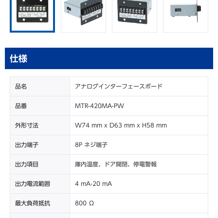
仕様
品名
アナログインターフェースボード
品番
MTR-420MA-PW
外形寸法
W74 mm x D63 mm x H58 mm
出力端子
8P ネジ端子
出力項目
庫内温度、ドア開閉、停電警報
出力電流範囲
4 mA-20 mA
最大負荷抵抗
800 Ω