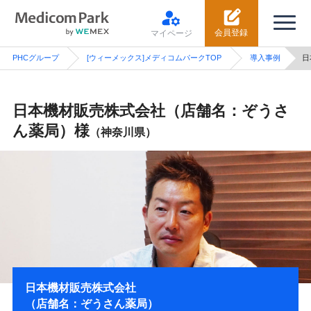
会員登録
マイページ
PHCグループ
[ウィーメックス]メディコムパークTOP
導入事例
日
日本機材販売株式会社（店舗名：ぞうさ
ん薬局）様
（神奈川県）
日本機材販売株式会社
（店舗名：ぞうさん薬局）