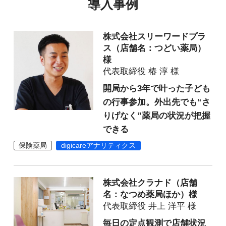
導入事例
株式会社スリーワードプラ
ス（店舗名：つどい薬局）
様
代表取締役 椿 淳 様
開局から3年で叶った子ども
の行事参加。外出先でも“さ
りげなく”薬局の状況が把握
できる
保険薬局
digicareアナリティクス
株式会社クラナド（店舗
名：なつめ薬局ほか）様
代表取締役 井上 洋平 様
毎日の定点観測で店舗状況