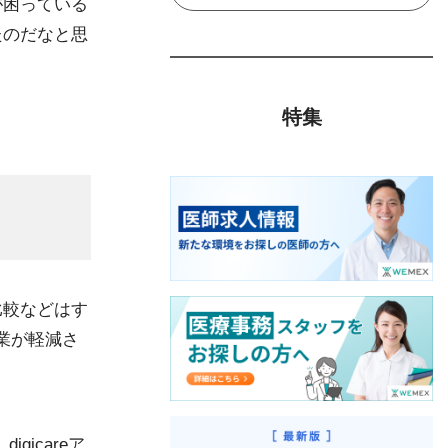
が困っている
たのだなと思
特集
比較などはす
作業が軽減さ
icareア