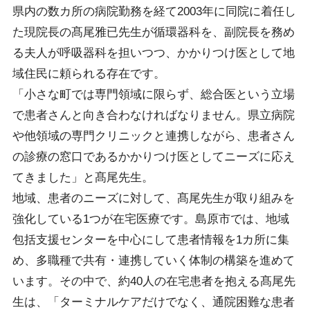
県内の数カ所の病院勤務を経て2003年に同院に着任し
た現院長の髙尾雅已先生が循環器科を、副院長を務め
る夫人が呼吸器科を担いつつ、かかりつけ医として地
域住民に頼られる存在です。
「小さな町では専門領域に限らず、総合医という立場
で患者さんと向き合わなければなりません。県立病院
や他領域の専門クリニックと連携しながら、患者さん
の診療の窓口であるかかりつけ医としてニーズに応え
てきました」と髙尾先生。
地域、患者のニーズに対して、髙尾先生が取り組みを
強化している1つが在宅医療です。島原市では、地域
包括支援センターを中心にして患者情報を1カ所に集
め、多職種で共有・連携していく体制の構築を進めて
います。その中で、約40人の在宅患者を抱える髙尾先
生は、「ターミナルケアだけでなく、通院困難な患者