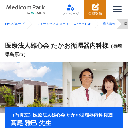
会員登録
マイページ
PHCグループ
[ウィーメックス]メディコムパークTOP
導入事例
医
医療法人雄心会 たかお循環器内科様
（長崎
県島原市）
（写真左）医療法人雄心会 たかお循環器内科 院長
高尾 雅巳 先生