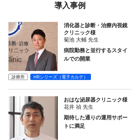
導入事例
消化器と診断・治療内視鏡
クリニック様
菊池 大輔 先生
病院勤務と並行するスタイ
ルでの開業
診療所
HRシリーズ（電子カルテ）
おはな泌尿器クリニック様
花井 禎 先生
期待した通りの運用サポー
トに満足