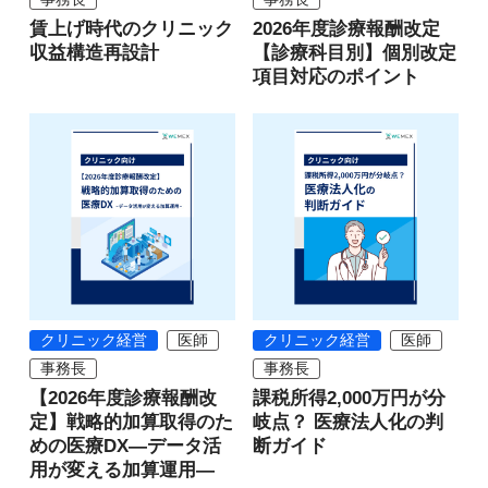
賃上げ時代のクリニック
2026年度診療報酬改定
収益構造再設計
【診療科目別】個別改定
項目対応のポイント
クリニック経営
医師
クリニック経営
医師
事務長
事務長
【2026年度診療報酬改
課税所得2,000万円が分
定】戦略的加算取得のた
岐点？ 医療法人化の判
めの医療DX―データ活
断ガイド
用が変える加算運用―