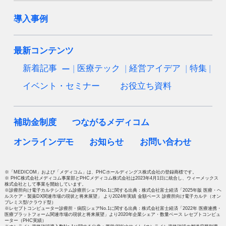
導入事例
最新コンテンツ
新着記事
医療テック
経営アイデア
特集
イベント・セミナー
お役立ち資料
補助金制度
つながるメディコム
オンラインデモ
お知らせ
お問い合わせ
※「MEDICOM」および「メディコム」は、PHCホールディングス株式会社の登録商標です。
※ PHC株式会社メディコム事業部とPHCメディコム株式会社は2023年4月1日に統合し、ウィーメックス
株式会社として事業を開始しています。
※診療所向け電子カルテシステム診療所シェアNo.1に関する出典：株式会社富士経済「2025年版 医療・ヘ
ルスケア・製薬DX関連市場の現状と将来展望」 より2024年実績 金額ベース 診療所向け電子カルテ（オン
プレミス型/クラウド型）
※レセプトコンピューター診療所・病院シェアNo.1に関する出典：株式会社富士経済「2022年 医療連携・
医療プラットフォーム関連市場の現状と将来展望」より2020年企業シェア・数量ベース レセプトコンピュ
ーター（PHC実績）