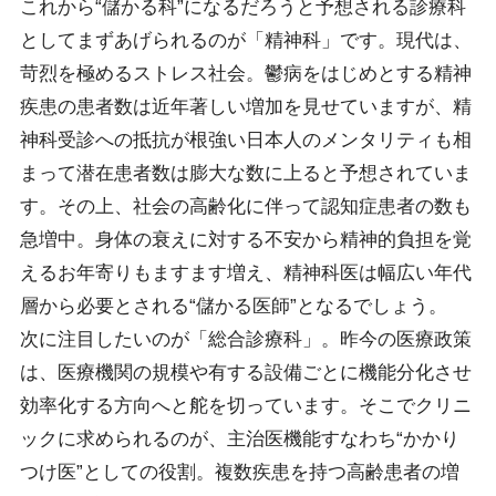
これから“儲かる科”になるだろうと予想される診療科
としてまずあげられるのが「精神科」です。現代は、
苛烈を極めるストレス社会。鬱病をはじめとする精神
疾患の患者数は近年著しい増加を見せていますが、精
神科受診への抵抗が根強い日本人のメンタリティも相
まって潜在患者数は膨大な数に上ると予想されていま
す。その上、社会の高齢化に伴って認知症患者の数も
急増中。身体の衰えに対する不安から精神的負担を覚
えるお年寄りもますます増え、精神科医は幅広い年代
層から必要とされる“儲かる医師”となるでしょう。
次に注目したいのが「総合診療科」。昨今の医療政策
は、医療機関の規模や有する設備ごとに機能分化させ
効率化する方向へと舵を切っています。そこでクリニ
ックに求められるのが、主治医機能すなわち“かかり
つけ医”としての役割。複数疾患を持つ高齢患者の増