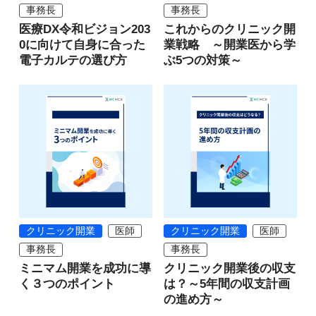
事務長
事務長
医療DX令和ビジョン203
これからのクリニック開
0に向けて自身に合った
業戦略 ～開業医から学
電子カルテの選び方
ぶ5つの対策～
クリニック開業
医師
クリニック開業
医師
事務長
事務長
ミニマム開業を成功に導
クリニック開業後の収支
く３つのポイント
は？～5年間の収支計画
の進め方～