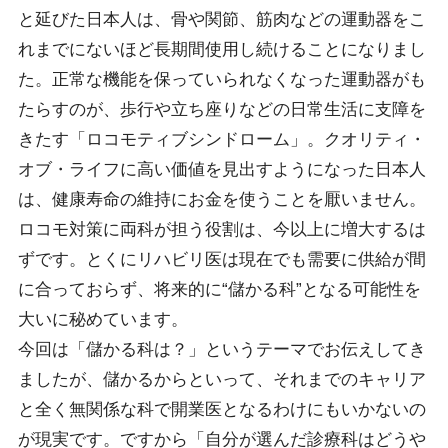
と延びた日本人は、骨や関節、筋肉などの運動器をこ
れまでにないほど長期間使用し続けることになりまし
た。正常な機能を保っていられなくなった運動器がも
たらすのが、歩行や立ち座りなどの日常生活に支障を
きたす「ロコモティブシンドローム」。クオリティ・
オブ・ライフに高い価値を見出すようになった日本人
は、健康寿命の維持にお金を使うことを厭いません。
ロコモ対策に両科が担う役割は、今以上に増大するは
ずです。とくにリハビリ医は現在でも需要に供給が間
に合っておらず、将来的に“儲かる科”となる可能性を
大いに秘めています。
今回は「儲かる科は？」というテーマでお伝えしてき
ましたが、儲かるからといって、それまでのキャリア
と全く無関係な科で開業医となるわけにもいかないの
が現実です。ですから「自分が選んだ診療科はどうや